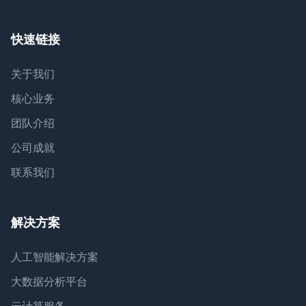
快速链接
关于我们
核心业务
团队介绍
公司成就
联系我们
解决方案
人工智能解决方案
大数据分析平台