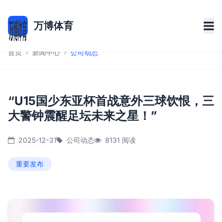
万博体育
首页
新闻中心
公司动态
“U15国少东亚杯首战意外三球饮恨，三
大警钟震醒足坛未来之星！”
2025-12-31
公司动态
8131 阅读
重要发布