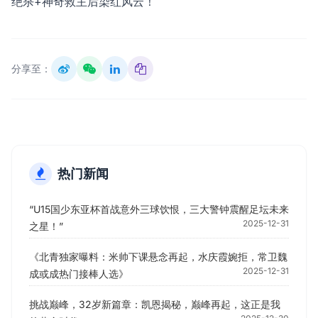
绝杀+神奇救主后染红风云！
分享至：
热门新闻
“U15国少东亚杯首战意外三球饮恨，三大警钟震醒足坛未来
2025-12-31
之星！”
《北青独家曝料：米帅下课悬念再起，水庆霞婉拒，常卫魏
2025-12-31
成或成热门接棒人选》
挑战巅峰，32岁新篇章：凯恩揭秘，巅峰再起，这正是我