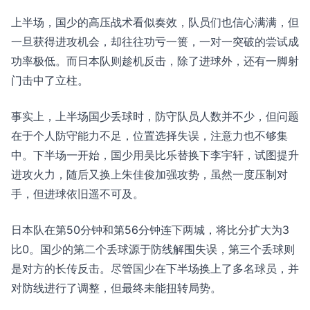
上半场，国少的高压战术看似奏效，队员们也信心满满，但
一旦获得进攻机会，却往往功亏一篑，一对一突破的尝试成
功率极低。而日本队则趁机反击，除了进球外，还有一脚射
门击中了立柱。
事实上，上半场国少丢球时，防守队员人数并不少，但问题
在于个人防守能力不足，位置选择失误，注意力也不够集
中。下半场一开始，国少用吴比乐替换下李宇轩，试图提升
进攻火力，随后又换上朱佳俊加强攻势，虽然一度压制对
手，但进球依旧遥不可及。
日本队在第50分钟和第56分钟连下两城，将比分扩大为3
比0。国少的第二个丢球源于防线解围失误，第三个丢球则
是对方的长传反击。尽管国少在下半场换上了多名球员，并
对防线进行了调整，但最终未能扭转局势。