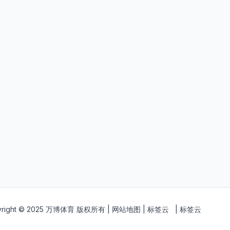
right © 2025
万博体育
版权所有 |
网站地图
|
标签云
|
标签云