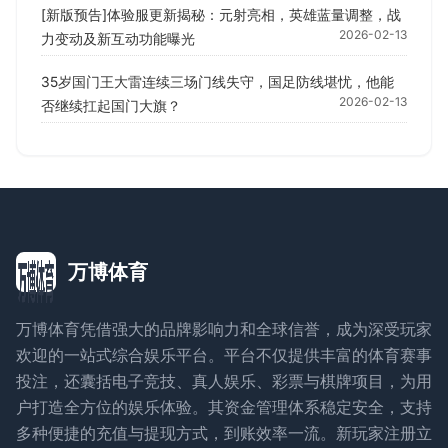
[新版预告]体验服更新揭秘：元射亮相，英雄蓝量调整，战
2026-02-13
力变动及新互动功能曝光
35岁国门王大雷连续三场门线失守，国足防线堪忧，他能
2026-02-13
否继续扛起国门大旗？
万博体育
万博体育凭借强大的品牌影响力和全球信誉，成为深受玩家
欢迎的一站式综合娱乐平台。平台不仅提供丰富的体育赛事
投注，还囊括电子竞技、真人娱乐、彩票与棋牌项目，为用
户打造全方位的娱乐体验。其资金管理体系稳定安全，支持
多种便捷的充值与提现方式，到账效率一流。新玩家注册立