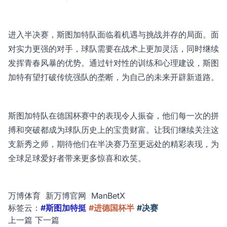
进入半决赛，斯图加特队面临着机遇与挑战并存的局面。面
对实力更强的对手，球队需要在战术上更加灵活，同时继续
发挥青春风暴的优势。通过针对性的训练和心理建设，斯图
加特有望打破传统强队的垄断，为自己的未来开辟新道路。
斯图加特队在德国杯赛中的表现令人振奋，他们每一次的拼
搏和突破都成为球队历史上的宝贵财富。让我们继续关注这
支新秀之师，期待他们在半决赛乃至更远处的精彩表现，为
全球足球爱好者带来更多惊喜和欢笑。
万博体育
新万博官网
ManBetX
标签云：
#斯图加特挺
#进德国杯半
#决赛
上一篇
下一篇