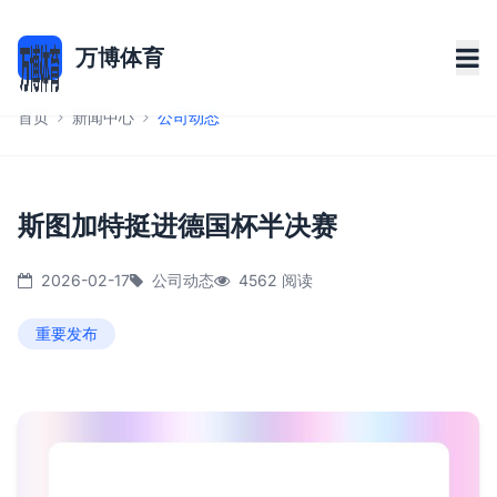
万博体育
首页
新闻中心
公司动态
斯图加特挺进德国杯半决赛
2026-02-17
公司动态
4562 阅读
重要发布