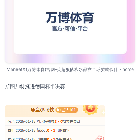
ManBetX(万博体育)官网-英超狼队和水晶宫全球赞助伙伴 - home
斯图加特挺进德国杯半决赛