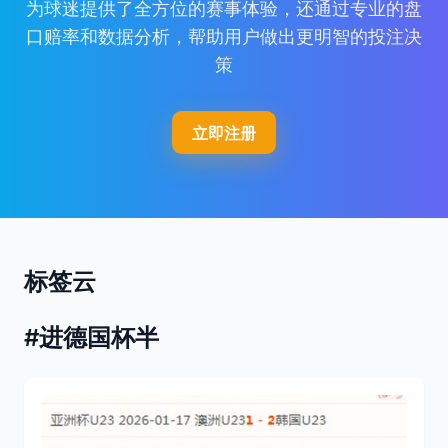
为球迷提供了全方位的赛事体验，还通过专业的盘
口赔率和数据分析，帮助用户做出更明智的投注决
策
立即注册
标签云
#进德国杯半