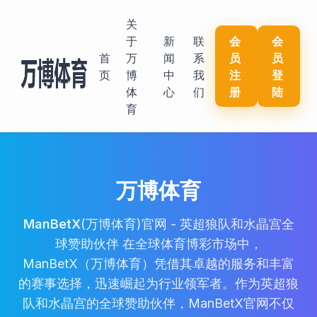
关
于
新
联
会
会
首
万
闻
系
员
员
页
博
中
我
注
登
体
心
们
册
陆
育
万博体育
ManBetX
(万博体育)官网 - 英超狼队和水晶宫全
球赞助伙伴 在全球体育博彩市场中，
ManBetX（万博体育）凭借其卓越的服务和丰富
的赛事选择，迅速崛起为行业领军者。作为英超狼
队和水晶宫的全球赞助伙伴，ManBetX官网不仅