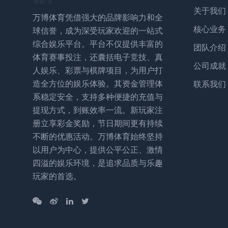
关于我们
万博体育凭借强大的品牌影响力和全
核心业务
球信誉，成为深受玩家欢迎的一站式
综合娱乐平台。平台不仅提供丰富的
团队介绍
体育赛事投注，还囊括电子竞技、真
公司成就
人娱乐、彩票与棋牌项目，为用户打
造全方位的娱乐体验。其资金管理体
联系我们
系稳定安全，支持多种便捷的充值与
提现方式，到账效率一流。新玩家注
册立享彩金奖励，节日期间更有持续
不断的优惠活动。万博体育始终坚持
以用户为中心，提供公平公正、激情
四溢的娱乐环境，是追求品质与乐趣
玩家的首选。