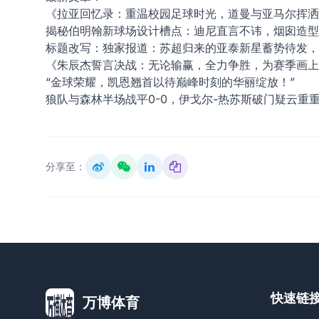
《拉亚回忆录：重温校园足球时光，道曼与亚马尔挥洒
揭秘伯明翰新球场设计槽点：迪尼直言不讳，烟囱造型
标题改写：独家报道：苏超归来的亚泰新星蓄势待发，
《朱辰杰誓言决战：无论输赢，全力争胜，为赛季画上
“金球荣耀，凯恩翘首以待巅峰时刻的华丽绽放！”
狼队与森林半场战平0-0，伊戈尔-热苏斯破门疑云重
分享至：
快速链
万博体育