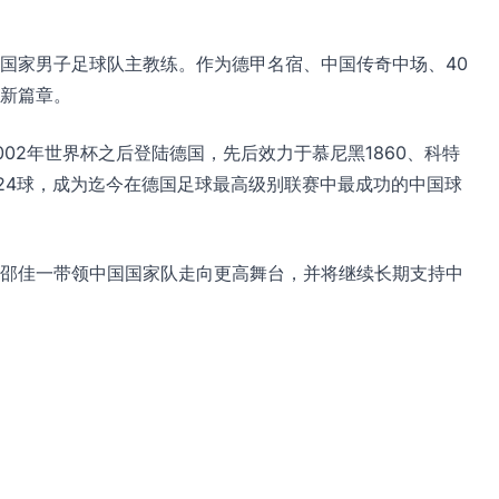
中国国家男子足球队主教练。作为德甲名宿、中国传奇中场、40
新篇章。
02年世界杯之后登陆德国，先后效力于慕尼黑1860、科特
入24球，成为迄今在德国足球最高级别联赛中最成功的中国球
邵佳一带领中国国家队走向更高舞台，并将继续长期支持中