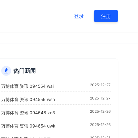
登录
注册
热门新闻
2025-12-27
万博体育 资讯 094554 wai
2025-12-27
万博体育 资讯 094556 wsn
2025-12-26
万博体育 资讯 094648 zo3
2025-12-26
万博体育 资讯 094654 uwk
2025-12-25