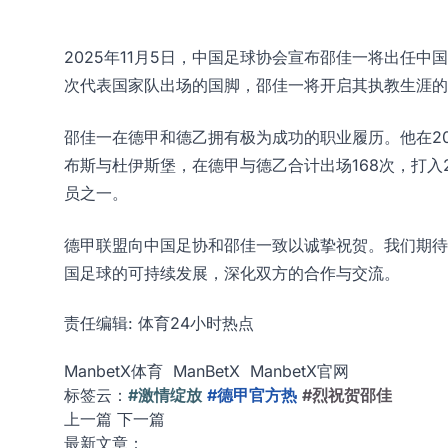
2025年11月5日，中国足球协会宣布邵佳一将出任
次代表国家队出场的国脚，邵佳一将开启其执教生涯的
邵佳一在德甲和德乙拥有极为成功的职业履历。他在20
布斯与杜伊斯堡，在德甲与德乙合计出场168次，打
员之一。
德甲联盟向中国足协和邵佳一致以诚挚祝贺。我们期待
国足球的可持续发展，深化双方的合作与交流。
责任编辑: 体育24小时热点
ManbetX体育
ManBetX
ManbetX官网
标签云：
#激情绽放
#德甲官方热
#烈祝贺邵佳
上一篇
下一篇
最新文章：