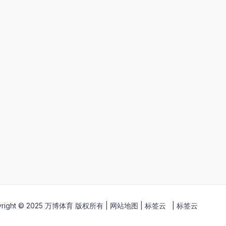
right © 2025
万博体育
版权所有 |
网站地图
|
标签云
|
标签云