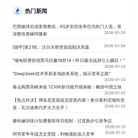
热门新闻
巴西输球后或更替教练，65岁安切洛蒂仍为热门人选，资
2026-01-24
深教练青睐阿隆索
2026-01-24
[德甲]第21轮：沃尔夫斯堡迎战勒沃库森
“缅甸联赛惊现黑马狂飙18胜14！昨日爆冷战局引人瞩目！”
2026-01-23
“DeepSeek技术革新多地政务系统，揭示变革之路”
2026-01-23
春运购票高峰来临 12306新功能升级揭秘：畅游中国之旅
2026-01-22
【焦点对决】博洛尼亚迎战克雷莫内塞！奥尔索利尼领衔首
2026-01-22
发，瓦尔迪奥代罗火力全开！
滕哈赫训练计划遭曼联球员抵制：过度跑步引发争议
2026-01-21
2026-01-21
阿劳霍争夺战尤文受阻，利物浦欲加入竞争