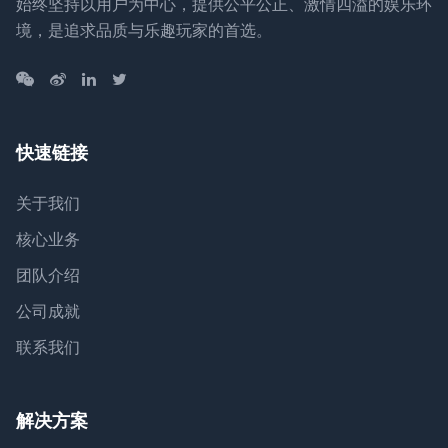
始终坚持以用户为中心，提供公平公正、激情四溢的娱乐环
境，是追求品质与乐趣玩家的首选。
快速链接
关于我们
核心业务
团队介绍
公司成就
联系我们
解决方案