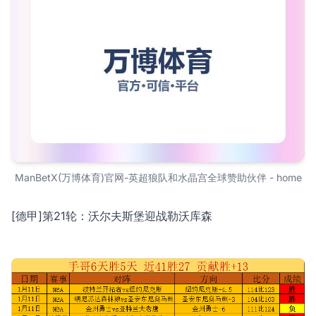
ManBetX(万博体育)官网-英超狼队和水晶宫全球赞助伙伴 - home
[德甲]第21轮：沃尔夫斯堡迎战勒沃库森