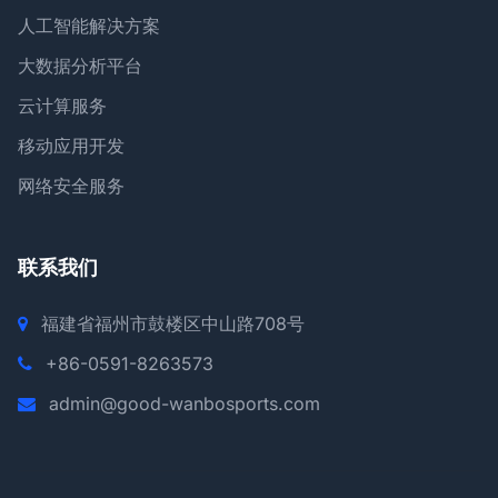
人工智能解决方案
大数据分析平台
云计算服务
移动应用开发
网络安全服务
联系我们
福建省福州市鼓楼区中山路708号
+86-0591-8263573
admin@good-wanbosports.com