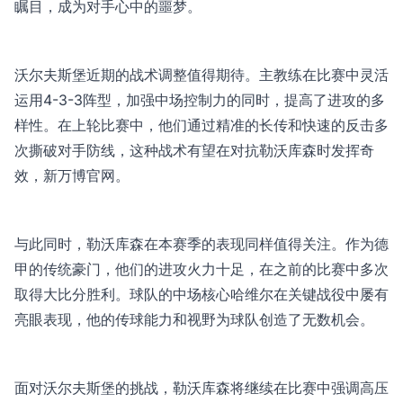
瞩目，成为对手心中的噩梦。
沃尔夫斯堡近期的战术调整值得期待。主教练在比赛中灵活
运用4-3-3阵型，加强中场控制力的同时，提高了进攻的多
样性。在上轮比赛中，他们通过精准的长传和快速的反击多
次撕破对手防线，这种战术有望在对抗勒沃库森时发挥奇
效，
新万博官网
。
与此同时，勒沃库森在本赛季的表现同样值得关注。作为德
甲的传统豪门，他们的进攻火力十足，在之前的比赛中多次
取得大比分胜利。球队的中场核心哈维尔在关键战役中屡有
亮眼表现，他的传球能力和视野为球队创造了无数机会。
面对沃尔夫斯堡的挑战，勒沃库森将继续在比赛中强调高压