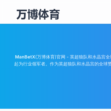
ManBetX
(万博体育)官网 - 英超狼队和水晶
起为行业领军者。作为英超狼队和水晶宫的全球赞