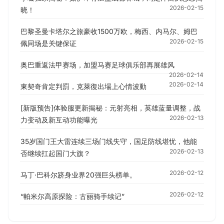
2026-02-15
晓！
巴黎圣曼卡塔尔之旅豪收1500万欧，梅西、内马尔、姆巴
2026-02-15
佩同场是关键保证
奥巴重返法甲赛场，加盟马赛足球俱乐部再展雄风
2026-02-14
2026-02-14
東契奇肯定判罰，克萊復出場上心情波動
[新版预告]体验服更新揭秘：元射亮相，英雄蓝量调整，战
2026-02-13
力变动及新互动功能曝光
35岁国门王大雷连续三场门线失守，国足防线堪忧，他能
2026-02-13
否继续扛起国门大旗？
2026-02-12
马丁·巴科尔跻身业界20强巨头榜单。
2026-02-12
“帕米尔高原探险：古丽骑手续记”