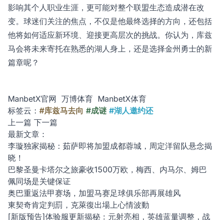
影响其个人职业生涯，更可能对整个联盟生态造成潜在改
变。球迷们关注的焦点，不仅是他最终选择的方向，还包括
他将如何适应新环境、迎接更高层次的挑战。你认为，库兹
马会将未来寄托在熟悉的湖人身上，还是选择金州勇士的新
篇章呢？
ManbetX官网
万博体育
ManbetX体育
标签云：
#库兹马去向
#成谜
#湖人邀约还
上一篇
下一篇
最新文章：
李璇独家揭秘：茹萨即将加盟成都蓉城，周定洋留队悬念揭
晓！
巴黎圣曼卡塔尔之旅豪收1500万欧，梅西、内马尔、姆巴
佩同场是关键保证
奥巴重返法甲赛场，加盟马赛足球俱乐部再展雄风
東契奇肯定判罰，克萊復出場上心情波動
[新版预告]体验服更新揭秘：元射亮相，英雄蓝量调整，战