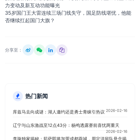
力变动及新互动功能曝光
35岁国门王大雷连续三场门线失守，国足防线堪忧，他能
否继续扛起国门大旗？
分享至：
热门新闻
2026-02-16
库兹马去向成谜：湖人邀约还是勇士青睐引热议
辽宁与山东激战至12点43分：杨鸣透露赛前喜忧两重天
2026-02-16
李璇独家揭秘：茹萨即将加盟成都蓉城，周定洋留队悬念揭