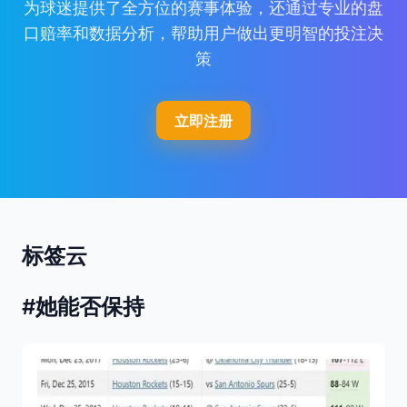
为球迷提供了全方位的赛事体验，还通过专业的盘
口赔率和数据分析，帮助用户做出更明智的投注决
策
立即注册
标签云
#她能否保持