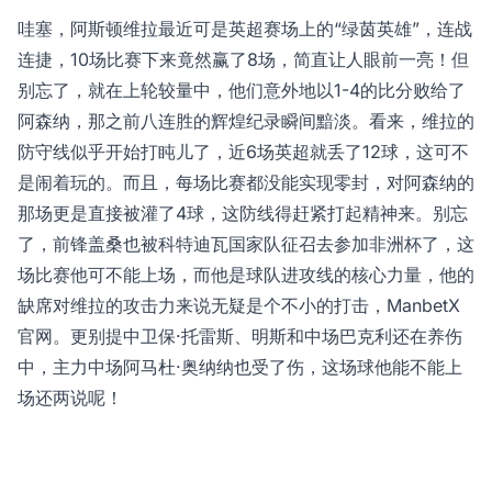
哇塞，阿斯顿维拉最近可是英超赛场上的“绿茵英雄”，连战
连捷，10场比赛下来竟然赢了8场，简直让人眼前一亮！但
别忘了，就在上轮较量中，他们意外地以1-4的比分败给了
阿森纳，那之前八连胜的辉煌纪录瞬间黯淡。看来，维拉的
防守线似乎开始打盹儿了，近6场英超就丢了12球，这可不
是闹着玩的。而且，每场比赛都没能实现零封，对阿森纳的
那场更是直接被灌了4球，这防线得赶紧打起精神来。别忘
了，前锋盖桑也被科特迪瓦国家队征召去参加非洲杯了，这
场比赛他可不能上场，而他是球队进攻线的核心力量，他的
缺席对维拉的攻击力来说无疑是个不小的打击，
ManbetX
官网
。更别提中卫保·托雷斯、明斯和中场巴克利还在养伤
中，主力中场阿马杜·奥纳纳也受了伤，这场球他能不能上
场还两说呢！