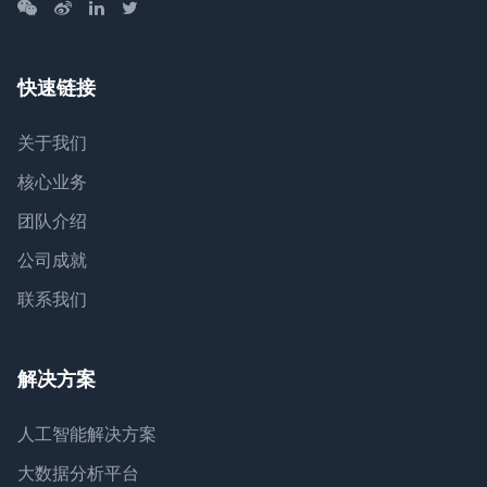
快速链接
关于我们
核心业务
团队介绍
公司成就
联系我们
解决方案
人工智能解决方案
大数据分析平台