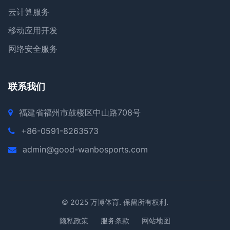
云计算服务
移动应用开发
网络安全服务
联系我们
福建省福州市鼓楼区中山路708号
+86-0591-8263573
admin@good-wanbosports.com
© 2025 万博体育. 保留所有权利.
隐私政策
服务条款
网站地图