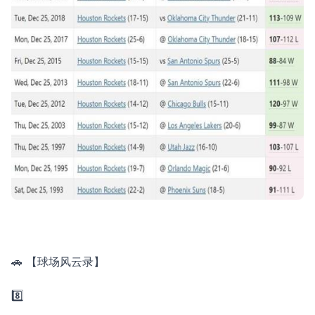
🚗 【球场风云录】
8️⃣