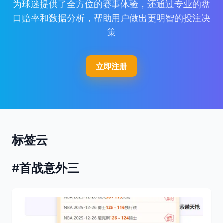
为球迷提供了全方位的赛事体验，还通过专业的盘
口赔率和数据分析，帮助用户做出更明智的投注决
策
立即注册
标签云
#首战意外三