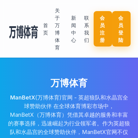
关
于
新
联
会
会
首
万
闻
系
员
员
页
博
中
我
注
登
体
心
们
册
陆
育
万博体育
ManBetX
(万博体育)官网 - 英超狼队和水晶宫全
球赞助伙伴 在全球体育博彩市场中，
ManBetX（万博体育）凭借其卓越的服务和丰富
的赛事选择，迅速崛起为行业领军者。作为英超狼
队和水晶宫的全球赞助伙伴，ManBetX官网不仅