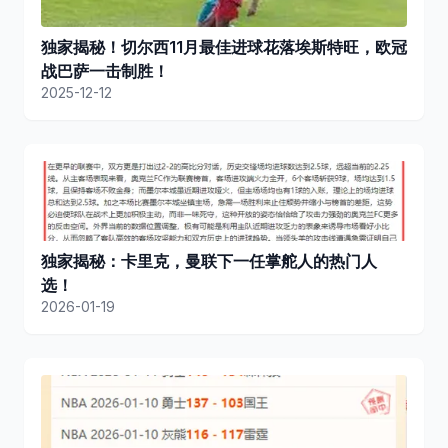
独家揭秘！切尔西11月最佳进球花落埃斯特旺，欧冠
战巴萨一击制胜！
2025-12-12
独家揭秘：卡里克，曼联下一任掌舵人的热门人
选！
2026-01-19