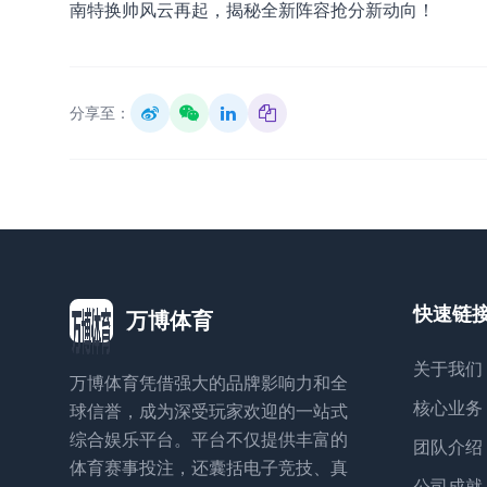
南特换帅风云再起，揭秘全新阵容抢分新动向！
分享至：
快速链
万博体育
关于我们
万博体育凭借强大的品牌影响力和全
核心业务
球信誉，成为深受玩家欢迎的一站式
综合娱乐平台。平台不仅提供丰富的
团队介绍
体育赛事投注，还囊括电子竞技、真
公司成就