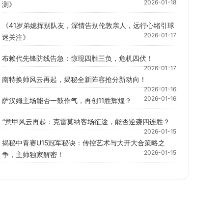
2026-01-18
测》
《41岁弟媳挥别队友，深情告别伦敦亲人，远行心绪引球
2026-01-17
迷关注》
布赖代先锋防线告急：惊现四胜三负，危机四伏！
2026-01-17
南特换帅风云再起，揭秘全新阵容抢分新动向！
2026-01-16
2026-01-16
萨汉姆主场能否一鼓作气，再创11胜辉煌？
“意甲风云再起：克雷莫纳客场征途，能否逆袭四连胜？
2026-01-15
揭秘中青赛U15冠军秘诀：传控艺术与大开大合策略之
2026-01-15
争，主帅独家解密！