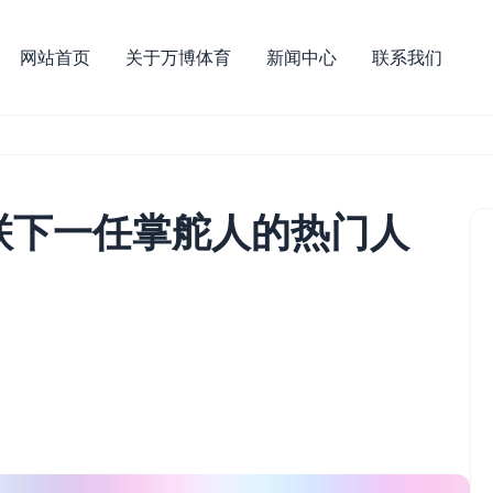
网站首页
关于万博体育
新闻中心
联系我们
联下一任掌舵人的热门人