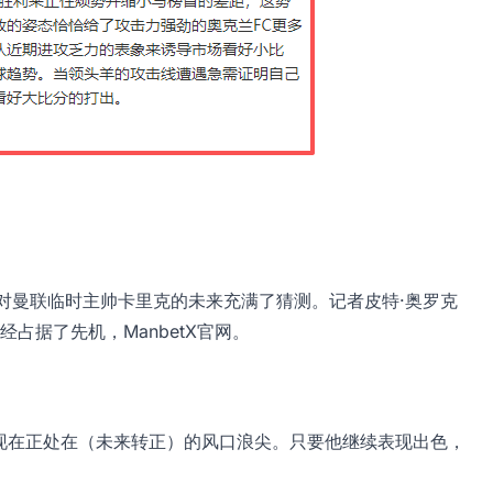
们对曼联临时主帅卡里克的未来充满了猜测。记者皮特·奥罗克
经占据了先机，
ManbetX官网
。
现在正处在（未来转正）的风口浪尖。只要他继续表现出色，