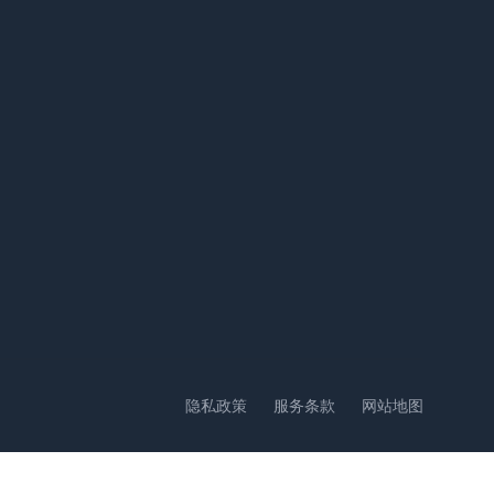
隐私政策
服务条款
网站地图