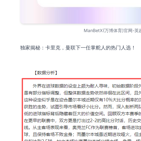
ManBetX(万博体育)官网-
独家揭秘：卡里克，曼联下一任掌舵人的热门人选！