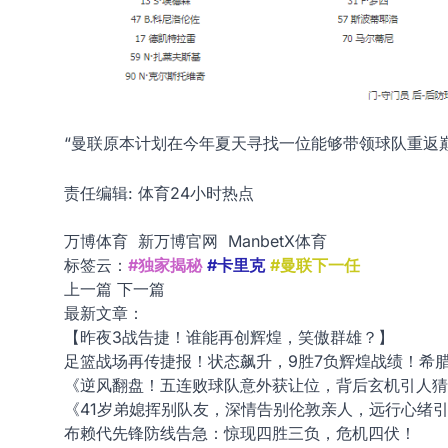
“曼联原本计划在今年夏天寻找一位能够带领球队重返
责任编辑: 体育24小时热点
万博体育
新万博官网
ManbetX体育
标签云：
#独家揭秘
#卡里克
#曼联下一任
上一篇
下一篇
最新文章：
【昨夜3战告捷！谁能再创辉煌，笑傲群雄？】
足篮战场再传捷报！状态飙升，9胜7负辉煌战绩！希腊
《逆风翻盘！五连败球队意外获让位，背后玄机引人猜
《41岁弟媳挥别队友，深情告别伦敦亲人，远行心绪
布赖代先锋防线告急：惊现四胜三负，危机四伏！