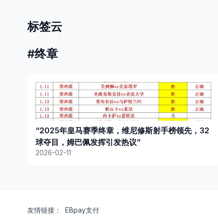
标签云
#终章
“2025年皇马赛季终章，维尼修斯射手榜领先，32
球夺目，姆巴佩发挥引发热议”
2026-02-11
友情链接：
EBpay支付