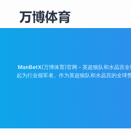
ManBetX
(万博体育)官网 - 英超狼队和水晶
起为行业领军者。作为英超狼队和水晶宫的全球赞