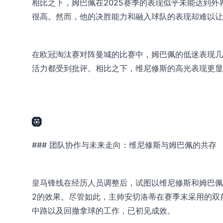
相比之下，姆巴佩在2025赛季的表现似乎未能达到
很高。然而，他的决胜能力和融入球队的表现却难以让
在欧冠淘汰赛对阵曼城的比赛中，姆巴佩的低迷表现几
活力都受到批评。相比之下，维尼修斯的高光表现更显
🛞
### 团队协作与未来走向：维尼修斯与姆巴佩的共存
皇马锋线在经历人员调整后，试图以维尼修斯和姆巴佩
2的效果。尽管如此，主帅安切洛蒂在赛季末采用的双
中路以及回撤拿球的工作，已初见成效。