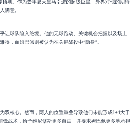
外界预期。作为去年夏天皇马引进的超级巨星，外界对他的期待
人满意。
乎让球队陷入绝境。他的无球跑动、关键机会把握以及场上
难得，而姆巴佩则被认为在关键战役中“隐身”。
为双核心。然而，两人的位置重叠导致他们未能形成1+1大于
前锋战术，给予维尼修斯更多自由，并要求姆巴佩更多地承担