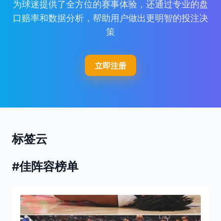
为球迷提供了全方位的赛事体验，还通过专业的盘
口赔率和数据分析，帮助用户做出更明智的投注决
策
立即注册
标签云
#佳阵容榜单