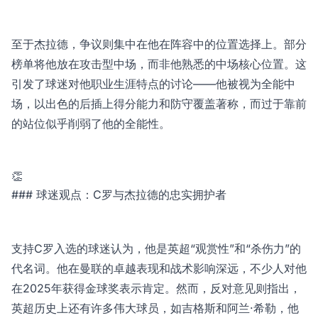
至于杰拉德，争议则集中在他在阵容中的位置选择上。部分
榜单将他放在攻击型中场，而非他熟悉的中场核心位置。这
引发了球迷对他职业生涯特点的讨论——他被视为全能中
场，以出色的后插上得分能力和防守覆盖著称，而过于靠前
的站位似乎削弱了他的全能性。
👏
### 球迷观点：C罗与杰拉德的忠实拥护者
支持C罗入选的球迷认为，他是英超“观赏性”和“杀伤力”的
代名词。他在曼联的卓越表现和战术影响深远，不少人对他
在2025年获得金球奖表示肯定。然而，反对意见则指出，
英超历史上还有许多伟大球员，如吉格斯和阿兰·希勒，他