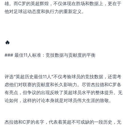
雄。而C罗的英超辉煌，不仅体现在胜场和数据上，更在于
他对足球运动态度和执行力的重新定义。
🔥
### 最佳11人标准：竞技数据与贡献度的平衡
评选“英超历史最佳11人”不仅考验球员的竞技数据，还需考
虑他们对联赛的贡献度和长久影响力。尽管杰拉德和C罗各
有亮点，但争议的出现反映了英超球员水平的整体提升。无
论如何，这样的讨论本身就是对球员伟大生涯的致敬。
杰拉德和C罗的名字，代表着英超不可或缺的一段历史，无