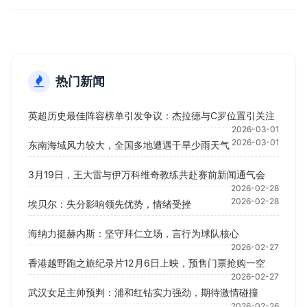
热门新闻
英超历史最佳阵容榜单引发争议：杰拉德与C罗位置引关注
2026-03-01
2026-03-01
东南海域风力较大，全国多地遭遇干旱少雨天气
3月19日，王大雷与伊万科维奇教练共赴赛前新闻通气会
2026-02-28
2026-02-28
埃贝尔：失分影响领先优势，情绪受挫
海纳力挺赫内斯：坚守拜仁立场，言行为球队核心
2026-02-27
香港越野跑之旅纪录片12月6日上映，预售门票抢购一空
2026-02-27
武汉女足主帅预判：浦和红钻实力强劲，期待激情碰撞
2026-02-26