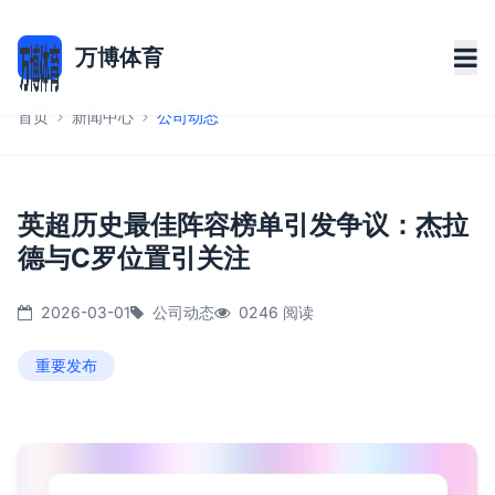
万博体育
首页
新闻中心
公司动态
英超历史最佳阵容榜单引发争议：杰拉
德与C罗位置引关注
2026-03-01
公司动态
0246 阅读
重要发布