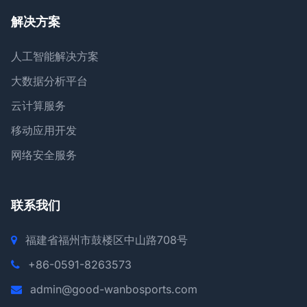
解决方案
人工智能解决方案
大数据分析平台
云计算服务
移动应用开发
网络安全服务
联系我们
福建省福州市鼓楼区中山路708号
+86-0591-8263573
admin@good-wanbosports.com