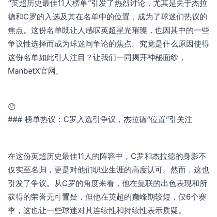
“英超历史最佳11人榜单”引发了热烈讨论，尤其是关于杰拉
德和C罗的入选及其在名单中的位置，成为了球迷们热议的
焦点。这份名单既让人感叹英超星光璀璨，也因其中的一些
争议性选择而成为球迷间争论的焦点。究竟是什么原因使得
这份名单如此引人注目？让我们一同揭开神秘面纱，
ManbetX官网
。
😯
### 榜单热议：C罗入选引争议，杰拉德“位置”引关注
在这份英超历史最佳11人的阵容中，C罗和杰拉德的身影不
仅实至名归，更是对他们职业生涯的高度认可。然而，这也
引发了争议。从C罗的角度来看，他在曼联的出色表现和所
获得的荣誉无可置疑，但他在英超的巅峰期较短，仅6个赛
季，这也让一些球迷对其连续性和持续性表示质疑。