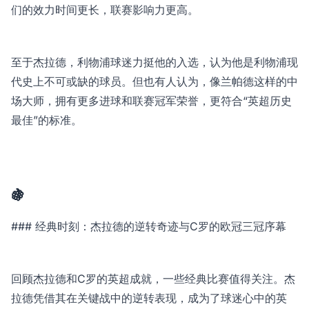
们的效力时间更长，联赛影响力更高。
至于杰拉德，利物浦球迷力挺他的入选，认为他是利物浦现
代史上不可或缺的球员。但也有人认为，像兰帕德这样的中
场大师，拥有更多进球和联赛冠军荣誉，更符合“英超历史
最佳”的标准。
🍇
### 经典时刻：杰拉德的逆转奇迹与C罗的欧冠三冠序幕
回顾杰拉德和C罗的英超成就，一些经典比赛值得关注。杰
拉德凭借其在关键战中的逆转表现，成为了球迷心中的英