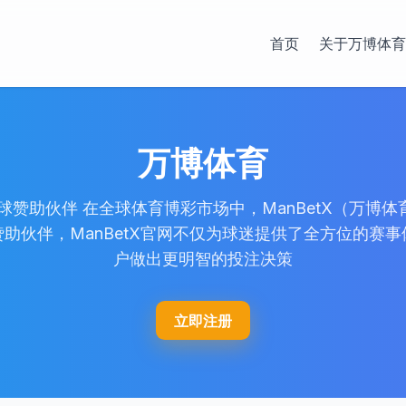
首页
关于万博体
万博体育
宫全球赞助伙伴 在全球体育博彩市场中，ManBetX（万
助伙伴，ManBetX官网不仅为球迷提供了全方位的赛
户做出更明智的投注决策
立即注册