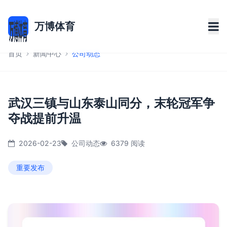
万博体育
首页
新闻中心
公司动态
武汉三镇与山东泰山同分，末轮冠军争
夺战提前升温
2026-02-23
公司动态
6379 阅读
重要发布