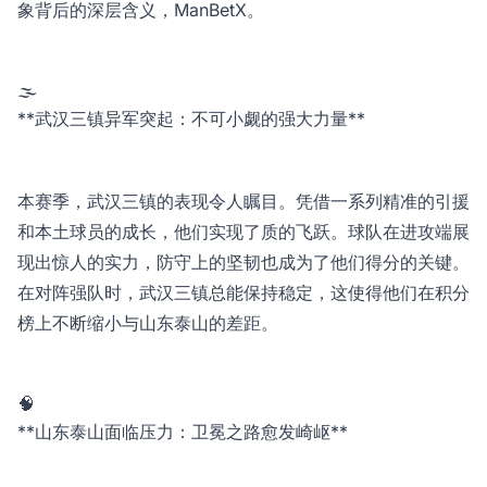
象背后的深层含义，
ManBetX
。
🌫️
**武汉三镇异军突起：不可小觑的强大力量**
本赛季，武汉三镇的表现令人瞩目。凭借一系列精准的引援
和本土球员的成长，他们实现了质的飞跃。球队在进攻端展
现出惊人的实力，防守上的坚韧也成为了他们得分的关键。
在对阵强队时，武汉三镇总能保持稳定，这使得他们在积分
榜上不断缩小与山东泰山的差距。
🧠
**山东泰山面临压力：卫冕之路愈发崎岖**