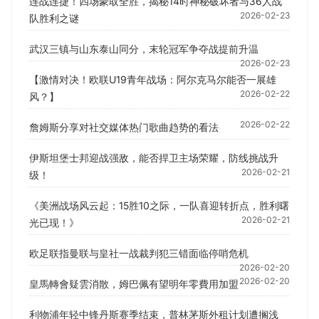
连战连捷！四场豪取全胜，揭秘14时神秘破坏者与36人战
2026-02-23
队胜利之谜
武汉三镇与山东泰山同分，末轮冠军争夺战提前升温
2026-02-23
【激情对决！欧联U19青年战场：阿尔克马尔能否一展雄
2026-02-22
风？】
2026-02-22
詹姆斯分享对社交媒体热门歌曲趋势的看法
伊斯坦堡士邦迎战强敌，能否捍卫主场荣耀，防线挑战升
2026-02-21
级！
《美洲战场风云起：15胜10之际，一队喜迎转折点，胜利曙
2026-02-21
光已现！》
欧足联指曼联与皇社一战裁判犯三错面临停哨危机
2026-02-20
2026-02-20
皇馬轉會疑雲消散，姆巴佩有望明年零費用加盟
利物浦年轻中锋丹斯赛季结束，普林茅斯外租计划遭搁浅