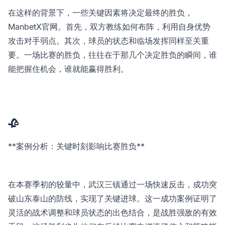
在这样的背景下，一些关键因素将决定最终的胜负，
ManbetX官网
。首先，双方教练如何布阵，利用自身优势
攻击对手弱点。其次，球员的状态和临场发挥同样至关重
要。一场比赛的胜负，往往在于那几个决定胜负的瞬间，谁
能把握住机会，谁就能赢得胜利。
🥀
**案例分析：关键时刻影响比赛胜负**
在本赛季初的较量中，武汉三镇通过一场快速反击，成功突
破山东泰山的防线，实现了关键进球。这一成功案例证明了
灵活的战术调整和球员状态的出色结合，是战胜强敌的有效