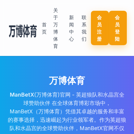
关
于
新
联
会
会
首
万
闻
系
员
员
页
博
中
我
注
登
体
心
们
册
陆
育
万博体育
ManBetX
(万博体育)官网 - 英超狼队和水晶宫全
球赞助伙伴 在全球体育博彩市场中，
ManBetX（万博体育）凭借其卓越的服务和丰富
的赛事选择，迅速崛起为行业领军者。作为英超狼
队和水晶宫的全球赞助伙伴，ManBetX官网不仅