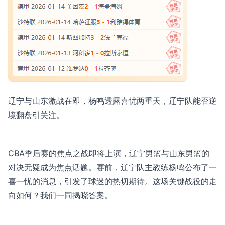
辽宁与山东激战在即，杨鸣透露喜忧两重天，辽宁队能否逆
境翻盘引关注。
CBA季后赛的焦点之战即将上演，辽宁男篮与山东男篮的
对决无疑成为焦点话题。赛前，辽宁队主教练杨鸣公布了一
喜一忧的消息，引发了球迷的热切期待。这场关键战役的走
向如何？我们一同揭晓答案。