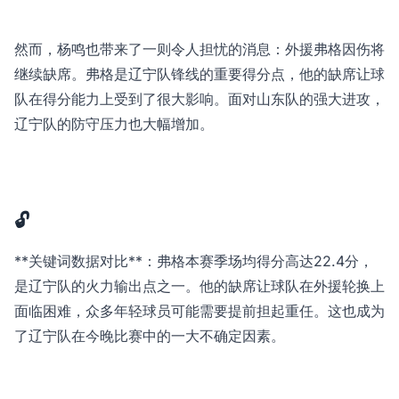
然而，杨鸣也带来了一则令人担忧的消息：外援弗格因伤将
继续缺席。弗格是辽宁队锋线的重要得分点，他的缺席让球
队在得分能力上受到了很大影响。面对山东队的强大进攻，
辽宁队的防守压力也大幅增加。
🔓
**关键词数据对比**：弗格本赛季场均得分高达22.4分，
是辽宁队的火力输出点之一。他的缺席让球队在外援轮换上
面临困难，众多年轻球员可能需要提前担起重任。这也成为
了辽宁队在今晚比赛中的一大不确定因素。