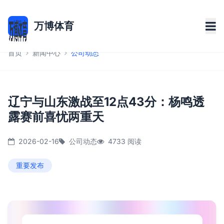
万博体育
首页
新闻中心
公司动态
辽宁与山东激战至12点43分：杨鸣透
露赛前喜忧两重天
2026-02-16
公司动态
4733 阅读
重要发布