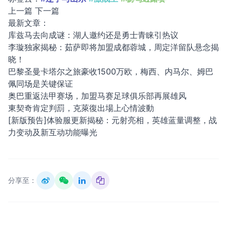
上一篇
下一篇
最新文章：
库兹马去向成谜：湖人邀约还是勇士青睐引热议
李璇独家揭秘：茹萨即将加盟成都蓉城，周定洋留队悬念揭
晓！
巴黎圣曼卡塔尔之旅豪收1500万欧，梅西、内马尔、姆巴
佩同场是关键保证
奥巴重返法甲赛场，加盟马赛足球俱乐部再展雄风
東契奇肯定判罰，克萊復出場上心情波動
[新版预告]体验服更新揭秘：元射亮相，英雄蓝量调整，战
力变动及新互动功能曝光
分享至：