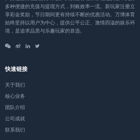
多种便捷的充值与提现方式，到账效率一流。新玩家注册立
享彩金奖励，节日期间更有持续不断的优惠活动。万博体育
始终坚持以用户为中心，提供公平公正、激情四溢的娱乐环
境，是追求品质与乐趣玩家的首选。
快速链接
关于我们
核心业务
团队介绍
公司成就
联系我们