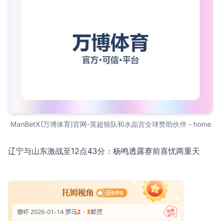
ManBetX(万博体育)官网-英超狼队和水晶宫全球赞助伙伴 - home
辽宁与山东激战至12点43分：杨鸣透露赛前喜忧两重天