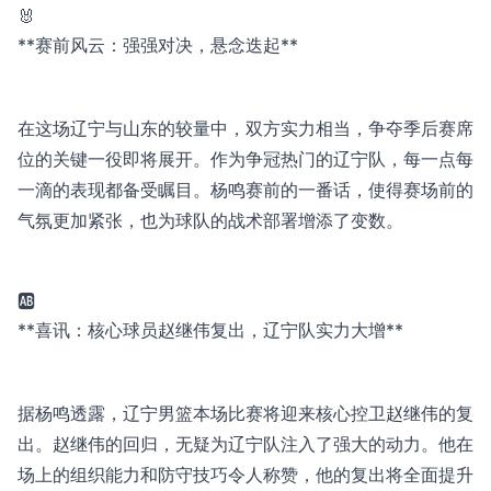
🐰
**赛前风云：强强对决，悬念迭起**
在这场辽宁与山东的较量中，双方实力相当，争夺季后赛席
位的关键一役即将展开。作为争冠热门的辽宁队，每一点每
一滴的表现都备受瞩目。杨鸣赛前的一番话，使得赛场前的
气氛更加紧张，也为球队的战术部署增添了变数。
🆎
**喜讯：核心球员赵继伟复出，辽宁队实力大增**
据杨鸣透露，辽宁男篮本场比赛将迎来核心控卫赵继伟的复
出。赵继伟的回归，无疑为辽宁队注入了强大的动力。他在
场上的组织能力和防守技巧令人称赞，他的复出将全面提升