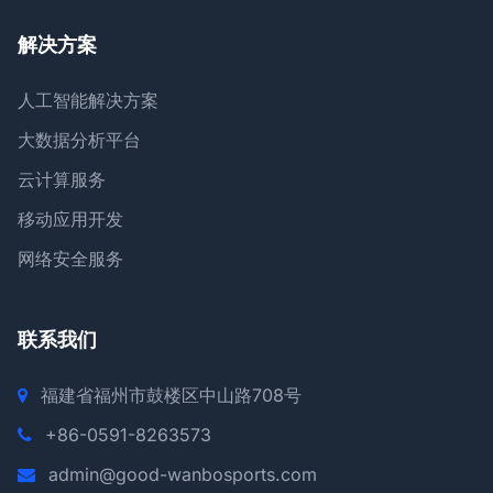
解决方案
人工智能解决方案
大数据分析平台
云计算服务
移动应用开发
网络安全服务
联系我们
福建省福州市鼓楼区中山路708号
+86-0591-8263573
admin@good-wanbosports.com