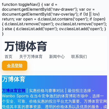
function toggleNav() { var d =
document.getElementById('nav-drawer'); var ov =
document.getElementById('nav-overlay'); if (!d || !ov)
return; var open = d.classList.contains('open'); if (open)
{ d.classList.remove('open'); ov.classList.remove('open');
} else { d.classList.add('open'); ov.classList.add('open'); }
}
首页
关于万博体育
新闻中心
联系我们
会员登陆
万博体育
万博体育官网
| 实惠价格与赛事对比 | 最佳投注选择 -
Wanbo Sports 在当今竞争激烈的体育博彩市场中，选择一
个安全、可靠、价格实惠的投注平台尤为重要。万博体育官网
凭借其丰富的赛事资源、透明的价格体系以及优质的服务，成