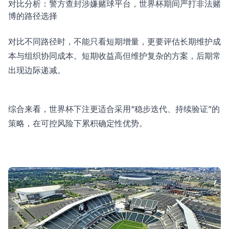
对比分析：警方查封涉嫌赌球平台，世界杯期间严打非法赌
博的路径选择
对比不同路径时，不能只看短期增量，更要评估长期维护成
本与组织协同成本。短期收益高但维护复杂的方案，后期常
出现边际递减。
综合来看，世界杯下注更适合采用“稳步迭代、持续验证”的
策略，在可控风险下累积确定性优势。