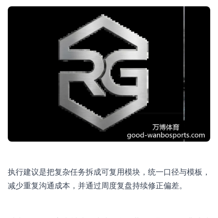
执行建议是把复杂任务拆成可复用模块，统一口径与模板，
减少重复沟通成本，并通过周度复盘持续修正偏差。