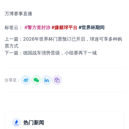
万博赛事直播
标签云：
#警方查封涉
#嫌赌球平台
#世界杯期间
上一篇：2026年世界杯门票预订已开启，球迷可享多种购
票方式
下一篇：德国战车强势晋级，小组赛再下一城
分享至：
热门新闻