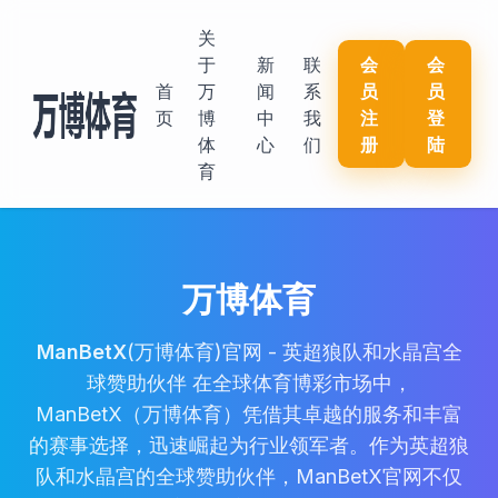
关
于
新
联
会
会
首
万
闻
系
员
员
页
博
中
我
注
登
体
心
们
册
陆
育
万博体育
ManBetX
(万博体育)官网 - 英超狼队和水晶宫全
球赞助伙伴 在全球体育博彩市场中，
ManBetX（万博体育）凭借其卓越的服务和丰富
的赛事选择，迅速崛起为行业领军者。作为英超狼
队和水晶宫的全球赞助伙伴，ManBetX官网不仅