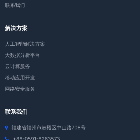
联系我们
解决方案
人工智能解决方案
大数据分析平台
云计算服务
移动应用开发
网络安全服务
联系我们
福建省福州市鼓楼区中山路708号
+86-0591-8263573