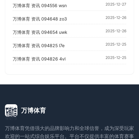
2025-12-27
万博体育 资讯 094556 wsn
2025-12-26
万博体育 资讯 094648 zo3
2025-12-26
万博体育 资讯 094654 uwk
2025-12-25
万博体育 资讯 094825 l7e
2025-12-25
万博体育 资讯 094826 4vl
万博体育
万博体育凭借强大的品牌影响力和全球信誉，成为深受玩家
欢迎的一站式综合娱乐平台。平台不仅提供丰富的体育赛事