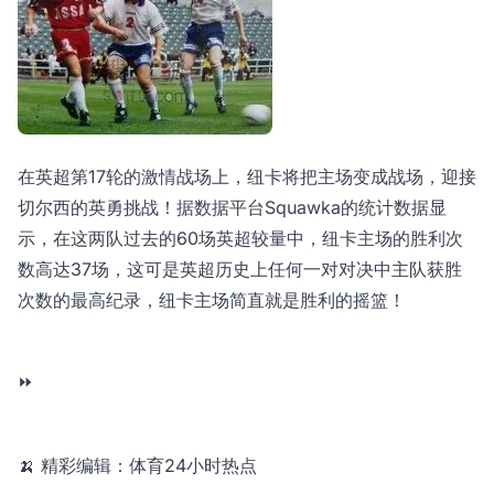
在英超第17轮的激情战场上，纽卡将把主场变成战场，迎接
切尔西的英勇挑战！据数据平台Squawka的统计数据显
示，在这两队过去的60场英超较量中，纽卡主场的胜利次
数高达37场，这可是英超历史上任何一对对决中主队获胜
次数的最高纪录，纽卡主场简直就是胜利的摇篮！
⏩
🍌 精彩编辑：体育24小时热点