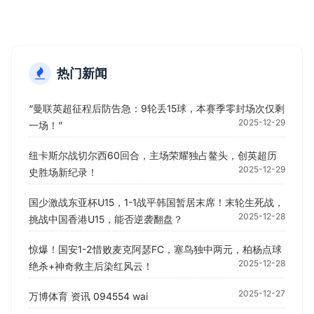
热门新闻
“曼联英超征程后防告急：9轮丢15球，本赛季零封场次仅剩
2025-12-29
一场！”
纽卡斯尔战切尔西60回合，主场荣耀独占鳌头，创英超历
2025-12-29
史胜场新纪录！
国少激战东亚杯U15，1-1战平韩国暂居末席！末轮生死战，
2025-12-28
挑战中国香港U15，能否逆袭翻盘？
惊爆！国安1-2惜败麦克阿瑟FC，塞鸟独中两元，柏杨点球
2025-12-28
绝杀+神奇救主后染红风云！
2025-12-27
万博体育 资讯 094554 wai