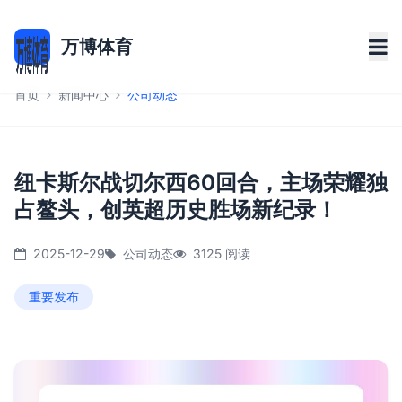
万博体育
首页
新闻中心
公司动态
纽卡斯尔战切尔西60回合，主场荣耀独
占鳌头，创英超历史胜场新纪录！
2025-12-29
公司动态
3125 阅读
重要发布