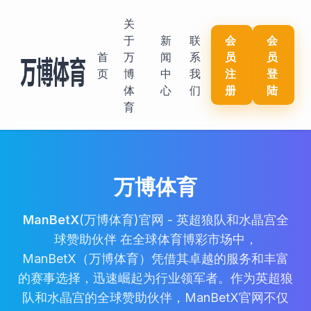
关
于
新
联
会
会
首
万
闻
系
员
员
页
博
中
我
注
登
体
心
们
册
陆
育
万博体育
ManBetX
(万博体育)官网 - 英超狼队和水晶宫全
球赞助伙伴 在全球体育博彩市场中，
ManBetX（万博体育）凭借其卓越的服务和丰富
的赛事选择，迅速崛起为行业领军者。作为英超狼
队和水晶宫的全球赞助伙伴，ManBetX官网不仅