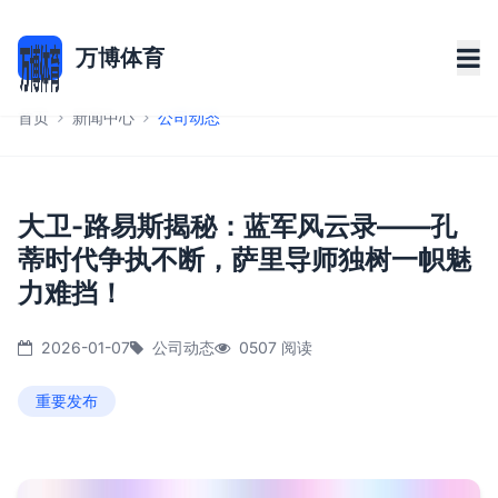
万博体育
首页
新闻中心
公司动态
大卫-路易斯揭秘：蓝军风云录——孔
蒂时代争执不断，萨里导师独树一帜魅
力难挡！
2026-01-07
公司动态
0507 阅读
重要发布