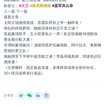
ManBetX
新万博官网
ManbetX官网
标签云：
#大卫
#路易斯揭秘
#蓝军风云录
上一篇
下一篇
最新文章：
太阳主场激情迎战，雷霆队榜首之争一触即发！
维拉的持续辉煌：她能否保持状态不变之谜？
英超豪强联手，五大联赛各占一席！欧足联揭晓16强附加
赛名额分配大幕！
非洲杯豪强集结！顶级球星萨拉赫领航，阿什拉夫、奥斯梅
恩领衔梦之队！
揭秘国安下半程中超溃败之谜！李磊亲揭真相，球迷热议狂
潮来袭！
《北青曝料：国足换血加速，老将阵容或将全面年轻化，
30+球员或将渐行渐远》
分享至：