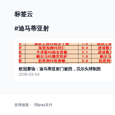
标签云
#迪马蒂亚射
欧冠赛场：迪马蒂亚射门被挡，贝尔头球制胜
2026-03-04
友情链接：
EBpay支付