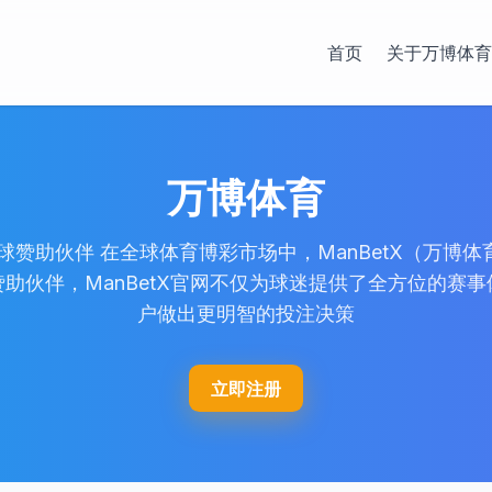
首页
关于万博体
万博体育
宫全球赞助伙伴 在全球体育博彩市场中，ManBetX（万
助伙伴，ManBetX官网不仅为球迷提供了全方位的赛
户做出更明智的投注决策
立即注册