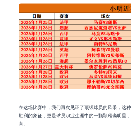
在这场比赛中，我们再次见证了顶级球员的风采，这种
胜利的象征，更是球员职业生涯中的一颗颗璀璨明星，
育
。