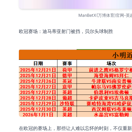
ManBetX(万博体育)官网-
欧冠赛场：迪马蒂亚射门被挡，贝尔头球制胜
在欧冠的赛场上，那些让人难以忘怀的时刻，不仅重新