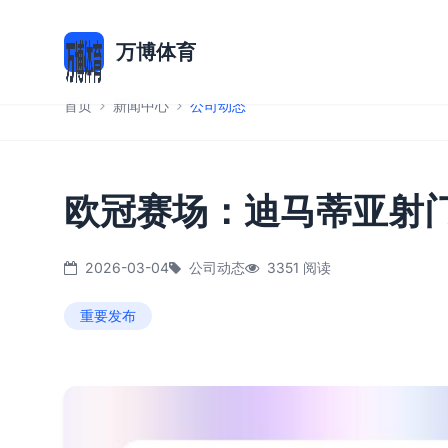
万博体育
首页
新闻中心
公司动态
欧冠赛场：迪马蒂亚射
2026-03-04
公司动态
3351 阅读
重要发布