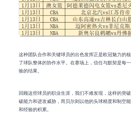
这种团队合作和关键球员的出色发挥正是欧冠魅力的核
了球队整体的协作水平。在赛场上，信任与默契是每一
验的结果。
回顾这些球员的职业生涯，我们不难发现，这样的突破
破能力和进攻威胁，而贝尔则以他的头球精度和制空能
和经验的积累。