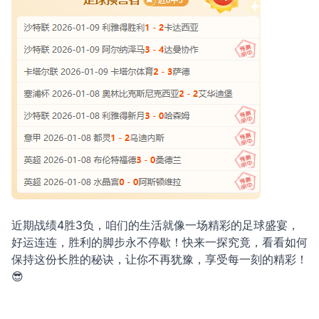
近期战绩4胜3负，咱们的生活就像一场精彩的足球盛宴，
好运连连，胜利的脚步永不停歇！快来一探究竟，看看如何
保持这份长胜的秘诀，让你不再犹豫，享受每一刻的精彩！
😎