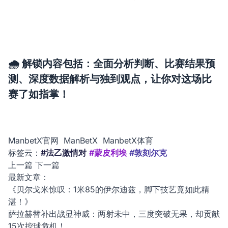
🌧️ 解锁内容包括：全面分析判断、比赛结果预
测、深度数据解析与独到观点，让你对这场比
赛了如指掌！
ManbetX官网
ManBetX
ManbetX体育
标签云：
#法乙激情对
#蒙皮利埃
#敦刻尔克
上一篇
下一篇
最新文章：
《贝尔戈米惊叹：1米85的伊尔迪兹，脚下技艺竟如此精
湛！》
萨拉赫替补出战显神威：两射未中，三度突破无果，却贡献
15次控球危机！