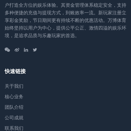
户打造全方位的娱乐体验。其资金管理体系稳定安全，支持
多种便捷的充值与提现方式，到账效率一流。新玩家注册立
享彩金奖励，节日期间更有持续不断的优惠活动。万博体育
始终坚持以用户为中心，提供公平公正、激情四溢的娱乐环
境，是追求品质与乐趣玩家的首选。
快速链接
关于我们
核心业务
团队介绍
公司成就
联系我们