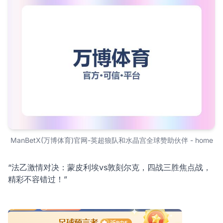
ManBetX(万博体育)官网-英超狼队和水晶宫全球赞助伙伴 - home
“法乙激情对决：蒙皮利埃vs敦刻尔克，四战三胜焦点战，
精彩不容错过！”