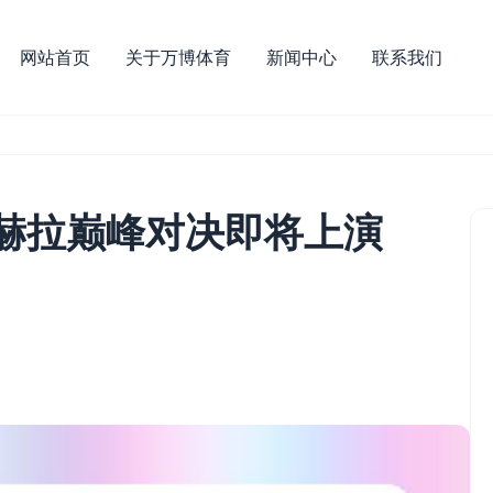
网站首页
关于万博体育
新闻中心
联系我们
赫拉巅峰对决即将上演