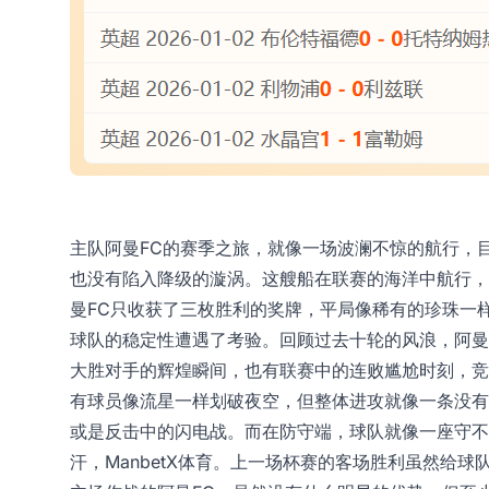
主队阿曼FC的赛季之旅，就像一场波澜不惊的航行，
也没有陷入降级的漩涡。这艘船在联赛的海洋中航行，
曼FC只收获了三枚胜利的奖牌，平局像稀有的珍珠一
球队的稳定性遭遇了考验。回顾过去十轮的风浪，阿曼
大胜对手的辉煌瞬间，也有联赛中的连败尴尬时刻，竞
有球员像流星一样划破夜空，但整体进攻就像一条没有
或是反击中的闪电战。而在防守端，球队就像一座守不
汗，
ManbetX体育
。上一场杯赛的客场胜利虽然给球