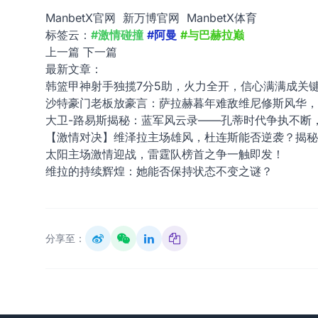
ManbetX官网
新万博官网
ManbetX体育
标签云：
#激情碰撞
#阿曼
#与巴赫拉巅
上一篇
下一篇
最新文章：
韩篮甲神射手独揽7分5助，火力全开，信心满满成关
沙特豪门老板放豪言：萨拉赫暮年难敌维尼修斯风华，
大卫-路易斯揭秘：蓝军风云录——孔蒂时代争执不断
【激情对决】维泽拉主场雄风，杜连斯能否逆袭？揭秘
太阳主场激情迎战，雷霆队榜首之争一触即发！
维拉的持续辉煌：她能否保持状态不变之谜？
分享至：