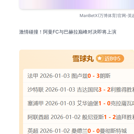
ManBetX(万博体育)官网-
激情碰撞！阿曼FC与巴赫拉巅峰对决即将上演