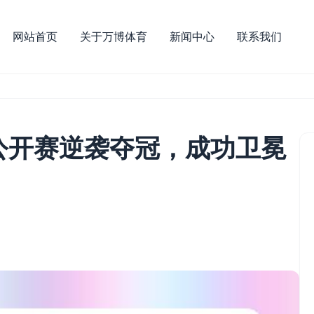
网站首页
关于万博体育
新闻中心
联系我们
公开赛逆袭夺冠，成功卫冕