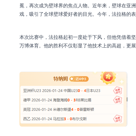
冕，再次成为壁球界的焦点人物。近年来，壁球在亚洲
戏，吸引了全球壁球爱好者的目光。今年，法拉格的表
本次比赛中，法拉格起初一度处于下风，但他凭借着坚
万博体育
。他的胜利不仅彰显了他技术上的高超，更展