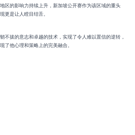
地区的影响力持续上升，新加坡公开赛作为该区域的重头
现更是让人瞠目结舌。
韧不拔的意志和卓越的技术，实现了令人难以置信的逆转，
现了他心理和策略上的完美融合。