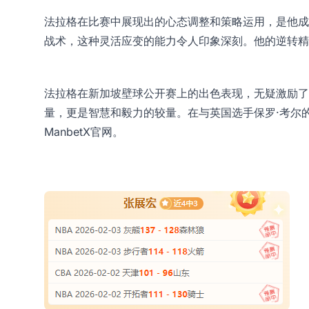
法拉格在比赛中展现出的心态调整和策略运用，是他成
战术，这种灵活应变的能力令人印象深刻。他的逆转精
法拉格在新加坡壁球公开赛上的出色表现，无疑激励了
量，更是智慧和毅力的较量。在与英国选手保罗·考尔
ManbetX官网
。