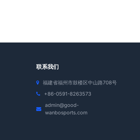
联系我们
福建省福州市鼓楼区中山路708号
+86-0591-8263573
admin@good-
wanbosports.com