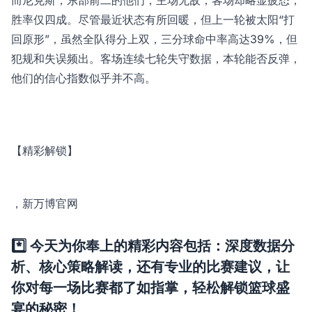
胜率仅四成。尽管最近状态有所回暖，但上一轮被太阳“打
回原形”，虽然全队得分上双，三分球命中率高达39%，但
犯规和失误频出。客场连续七轮失守数据，本轮能否反弹，
他们的信心指数似乎并不高。
【精彩解锁】
，
新万博官网
*️⃣ 今天为你奉上的精彩内容包括：深度数据分
析、核心策略解读，还有专业的比赛建议，让
你对每一场比赛都了如指掌，轻松解锁篮球盛
宴的秘密！