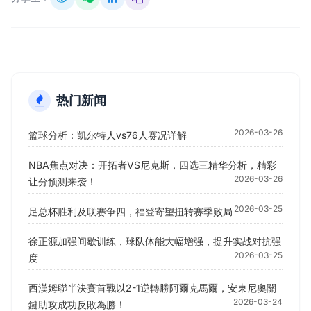
热门新闻
2026-03-26
篮球分析：凯尔特人vs76人赛况详解
NBA焦点对决：开拓者VS尼克斯，四选三精华分析，精彩
2026-03-26
让分预测来袭！
2026-03-25
足总杯胜利及联赛争四，福登寄望扭转赛季败局
徐正源加强间歇训练，球队体能大幅增强，提升实战对抗强
2026-03-25
度
西漢姆聯半決賽首戰以2-1逆轉勝阿爾克馬爾，安東尼奧關
2026-03-24
鍵助攻成功反敗為勝！