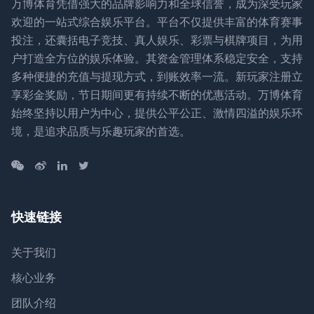
万博体育凭借强大的品牌影响力和全球信誉，成为深受玩家
欢迎的一站式综合娱乐平台。平台不仅提供丰富的体育赛事
投注，还囊括电子竞技、真人娱乐、彩票与棋牌项目，为用
户打造全方位的娱乐体验。其资金管理体系稳定安全，支持
多种便捷的充值与提现方式，到账效率一流。新玩家注册立
享彩金奖励，节日期间更有持续不断的优惠活动。万博体育
始终坚持以用户为中心，提供公平公正、激情四溢的娱乐环
境，是追求品质与乐趣玩家的首选。
快速链接
关于我们
核心业务
团队介绍