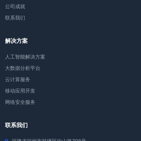
公司成就
联系我们
解决方案
人工智能解决方案
大数据分析平台
云计算服务
移动应用开发
网络安全服务
联系我们
福建省福州市鼓楼区中山路708号