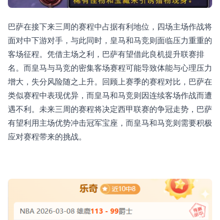
巴萨在接下来三周的赛程中占据有利地位，四场主场作战将
面对中下游对手，与此同时，皇马和马竞则面临压力重重的
客场征程。凭借主场之利，巴萨有望借此良机提升联赛排
名。而皇马与马竞的密集客场赛程可能导致体能与心理压力
增大，失分风险随之上升。回顾上赛季的赛程对比，巴萨在
类似赛程中表现优异，而皇马和马竞则因连续客场作战而遭
遇不利。未来三周的赛程将决定西甲联赛的争冠走势，巴萨
有望利用主场优势冲击冠军宝座，而皇马和马竞则需要积极
应对赛程带来的挑战。