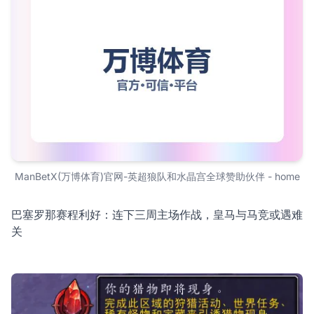
ManBetX(万博体育)官网-英超狼队和水晶宫全球赞助伙伴 - home
巴塞罗那赛程利好：连下三周主场作战，皇马与马竞或遇难
关