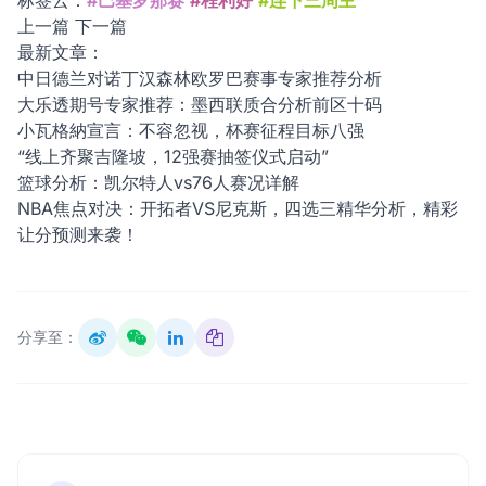
标签云：
#巴塞罗那赛
#程利好
#连下三周主
上一篇
下一篇
最新文章：
中日德兰对诺丁汉森林欧罗巴赛事专家推荐分析
大乐透期号专家推荐：墨西联质合分析前区十码
小瓦格納宣言：不容忽视，杯赛征程目标八强
“线上齐聚吉隆坡，12强赛抽签仪式启动”
篮球分析：凯尔特人vs76人赛况详解
NBA焦点对决：开拓者VS尼克斯，四选三精华分析，精彩
让分预测来袭！
分享至：