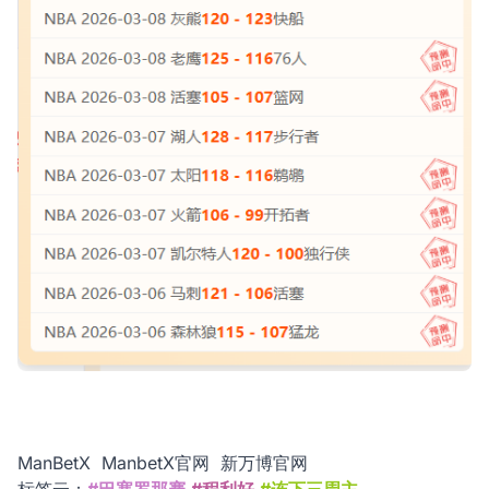
ManBetX
ManbetX官网
新万博官网