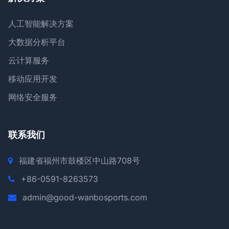
人工智能解决方案
大数据分析平台
云计算服务
移动应用开发
网络安全服务
联系我们
福建省福州市鼓楼区中山路708号
+86-0591-8263573
admin@good-wanbosports.com