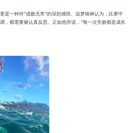
更是一种对“成败无常”的深刻感悟。追梦格林认为，比赛中
调，都需要被认真反思。正如他所说，“每一次失败都是成长