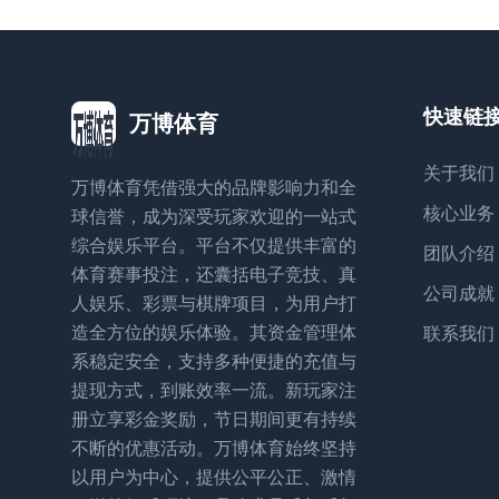
快速链
万博体育
关于我们
万博体育凭借强大的品牌影响力和全
核心业务
球信誉，成为深受玩家欢迎的一站式
综合娱乐平台。平台不仅提供丰富的
团队介绍
体育赛事投注，还囊括电子竞技、真
公司成就
人娱乐、彩票与棋牌项目，为用户打
造全方位的娱乐体验。其资金管理体
联系我们
系稳定安全，支持多种便捷的充值与
提现方式，到账效率一流。新玩家注
册立享彩金奖励，节日期间更有持续
不断的优惠活动。万博体育始终坚持
以用户为中心，提供公平公正、激情