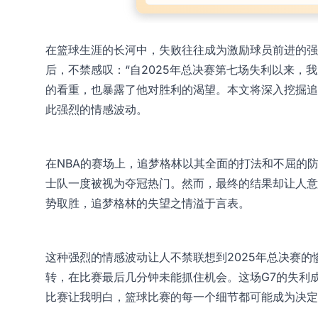
在篮球生涯的长河中，失败往往成为激励球员前进的强
后，不禁感叹：“自2025年总决赛第七场失利以来，
的看重，也暴露了他对胜利的渴望。本文将深入挖掘追
此强烈的情感波动。
在NBA的赛场上，追梦格林以其全面的打法和不屈的
士队一度被视为夺冠热门。然而，最终的结果却让人意
势取胜，追梦格林的失望之情溢于言表。
这种强烈的情感波动让人不禁联想到2025年总决赛
转，在比赛最后几分钟未能抓住机会。这场G7的失利
比赛让我明白，篮球比赛的每一个细节都可能成为决定