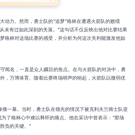
大动力。然而，勇士队的“追梦”格林在遭遇火箭队的败绩
我从未有过如此深刻的失落。”这句话不仅反映出他对比赛结果
梦格林对这场比赛的感受，并分析为何这次失利能激发他如
防守闻名，一直是众人瞩目的焦点。在与火箭队的对决中，勇
外，
万博体育
。随着比赛终场哨声的响起，火箭队以微弱优
的惨痛一幕。当时，勇士队在领先的情况下被克利夫兰骑士队逆
成为了格林心中难以释怀的痛点。他在采访中曾表示：“那场
胜负的关键。”