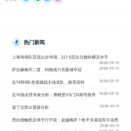
热门新闻
上海海港队亚冠止步16强，以1-5总比分败给横滨水手
2026-05-13
2026-05-13
萨拉赫梅开二度，利物浦力克曼城夺冠
2026-05-12
近14胜9队垫底挑战主场龙队，能否逆转
2026-05-12
近10场全胜专家分析：弗赖堡VS门兴期号推荐
2026-05-11
诺丁汉胜出晋级分析
恩比德畅想足球平行宇宙：超越梅罗？枪手失落冠军引哀愁
2026-05-11