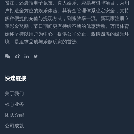
投注，还囊括电子竞技、真人娱乐、彩票与棋牌项目，为用
户打造全方位的娱乐体验。其资金管理体系稳定安全，支持
多种便捷的充值与提现方式，到账效率一流。新玩家注册立
享彩金奖励，节日期间更有持续不断的优惠活动。万博体育
始终坚持以用户为中心，提供公平公正、激情四溢的娱乐环
境，是追求品质与乐趣玩家的首选。
快速链接
关于我们
核心业务
团队介绍
公司成就