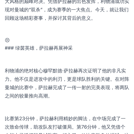
大风格的巅峰对决。凭借萨拉赫的出色发挥，利物浦成功实
现对曼城的“双杀”，成为赛季的一大焦点。今天，就让我们
回顾这场精彩赛事，并探讨其背后的意义。
😣
### 绿茵英雄，萨拉赫再展神采
利物浦的绝对核心穆罕默德·萨拉赫再次证明了他的非凡实
力。他不仅是进攻中的利刃，更是球队胜利的关键。在对阵
曼城的比赛中，萨拉赫完成了一传一射的完美表现，将两队
之间的较量推向高潮。
比赛第23分钟，萨拉赫利用精妙的脚法，在中场完成了一
次致命传球，助攻队友打破僵局。第76分钟，他又凭借个