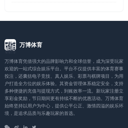
万博体育
万博体育凭借强大的品牌影响力和全球信誉，成为深受玩家
欢迎的一站式综合娱乐平台。平台不仅提供丰富的体育赛事
投注，还囊括电子竞技、真人娱乐、彩票与棋牌项目，为用
户打造全方位的娱乐体验。其资金管理体系稳定安全，支持
多种便捷的充值与提现方式，到账效率一流。新玩家注册立
享彩金奖励，节日期间更有持续不断的优惠活动。万博体育
始终坚持以用户为中心，提供公平公正、激情四溢的娱乐环
境，是追求品质与乐趣玩家的首选。