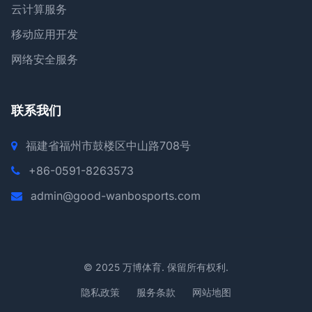
云计算服务
移动应用开发
网络安全服务
联系我们
福建省福州市鼓楼区中山路708号
+86-0591-8263573
admin@good-wanbosports.com
© 2025 万博体育. 保留所有权利.
隐私政策
服务条款
网站地图