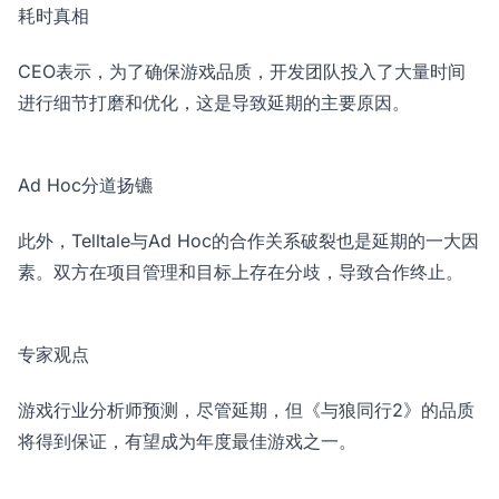
耗时真相
CEO表示，为了确保游戏品质，开发团队投入了大量时间
进行细节打磨和优化，这是导致延期的主要原因。
Ad Hoc分道扬镳
此外，Telltale与Ad Hoc的合作关系破裂也是延期的一大因
素。双方在项目管理和目标上存在分歧，导致合作终止。
专家观点
游戏行业分析师预测，尽管延期，但《与狼同行2》的品质
将得到保证，有望成为年度最佳游戏之一。