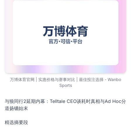
万博体育官网 | 实惠价格与赛事对比 | 最佳投注选择 - Wanbo
Sports
与狼同行2延期内幕：Telltale CEO谈耗时真相与Ad Hoc分
道扬镳始末
精选摘要段