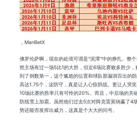
，
ManBetX
佛罗伦萨啊，现在的处境可谓是“泥潭”中的挣扎。整个
然主场有过一场5比1的大胜，但近6场比赛败多胜少，
到了倒数第一，这个尴尬的位置和球队那漏洞百出的防
高达1.75个，这防守，真是让人心惊胆战。更让人
10场比赛的胜率只有可怜的20%。而且，中后场的
防线雪上加霜。虽然他们过去5次对阵克雷莫纳赢了4
势还能否发挥出威力，这真是个大大的问号。