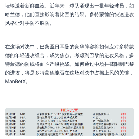
坛输送着新鲜血液。近年来，球队涌现出一批年轻球员，如
哈兰德，他们直接影响着比赛的结果。多特蒙德的快速进攻
风格让对手防不胜防。
在这场对决中，巴黎圣日耳曼的豪华阵容将如何应对多特蒙
德的年轻进攻组合，成为焦点。考虑到巴黎的进攻风格，多
特蒙德的防线将面临严峻挑战。如何通过中场拦截限制巴黎
的进攻，将是多特蒙德能否在这场对决中占据上风的关键，
ManBetX
。