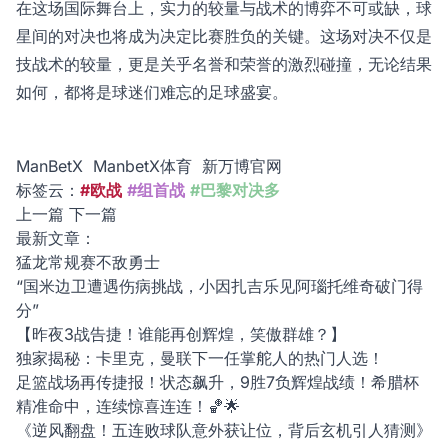
在这场国际舞台上，实力的较量与战术的博弈不可或缺，球
星间的对决也将成为决定比赛胜负的关键。这场对决不仅是
技战术的较量，更是关乎名誉和荣誉的激烈碰撞，无论结果
如何，都将是球迷们难忘的足球盛宴。
ManBetX
ManbetX体育
新万博官网
标签云：
#欧战
#组首战
#巴黎对决多
上一篇
下一篇
最新文章：
猛龙常规赛不敌勇士
“国米边卫遭遇伤病挑战，小因扎吉乐见阿瑙托维奇破门得
分”
【昨夜3战告捷！谁能再创辉煌，笑傲群雄？】
独家揭秘：卡里克，曼联下一任掌舵人的热门人选！
足篮战场再传捷报！状态飙升，9胜7负辉煌战绩！希腊杯
精准命中，连续惊喜连连！🏀🌟
《逆风翻盘！五连败球队意外获让位，背后玄机引人猜测》