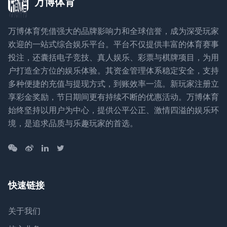
万博体育
万博体育凭借强大的品牌影响力和全球信誉，成为深受玩家
欢迎的一站式综合娱乐平台。平台不仅提供丰富的体育赛事
投注，还囊括电子竞技、真人娱乐、彩票与棋牌项目，为用
户打造全方位的娱乐体验。其资金管理体系稳定安全，支持
多种便捷的充值与提现方式，到账效率一流。新玩家注册立
享彩金奖励，节日期间更有持续不断的优惠活动。万博体育
始终坚持以用户为中心，提供公平公正、激情四溢的娱乐环
境，是追求品质与乐趣玩家的首选。
快速链接
关于我们