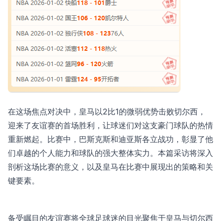
在这场焦点对决中，皇马以2比1的微弱优势击败切尔西，
迎来了友谊赛的首场胜利，让球迷们对这支豪门球队的热情
重新燃起。比赛中，巴斯克斯和迪亚斯各立战功，彰显了他
们卓越的个人能力和球队的强大整体实力。本篇采访将深入
剖析这场比赛的意义，以及皇马在比赛中展现出的策略和关
键要素。
备受瞩目的友谊赛将全球足球迷的目光聚焦于皇马与切尔西