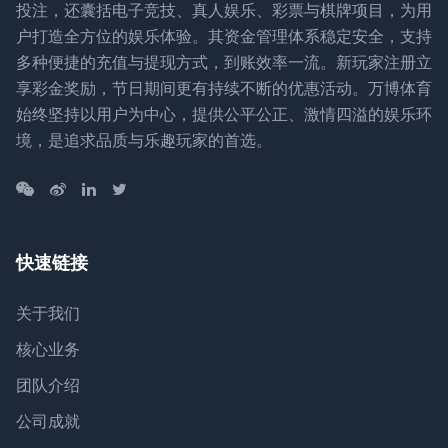
投注，还囊括电子竞技、真人娱乐、彩票与棋牌项目，为用
户打造全方位的娱乐体验。其资金管理体系稳定安全，支持
多种便捷的充值与提现方式，到账效率一流。新玩家注册立
享彩金奖励，节日期间更有持续不断的优惠活动。万博体育
始终坚持以用户为中心，提供公平公正、激情四溢的娱乐环
境，是追求品质与乐趣玩家的首选。
快速链接
关于我们
核心业务
团队介绍
公司成就