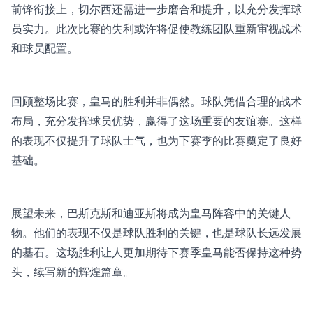
前锋衔接上，切尔西还需进一步磨合和提升，以充分发挥球
员实力。此次比赛的失利或许将促使教练团队重新审视战术
和球员配置。
回顾整场比赛，皇马的胜利并非偶然。球队凭借合理的战术
布局，充分发挥球员优势，赢得了这场重要的友谊赛。这样
的表现不仅提升了球队士气，也为下赛季的比赛奠定了良好
基础。
展望未来，巴斯克斯和迪亚斯将成为皇马阵容中的关键人
物。他们的表现不仅是球队胜利的关键，也是球队长远发展
的基石。这场胜利让人更加期待下赛季皇马能否保持这种势
头，续写新的辉煌篇章。