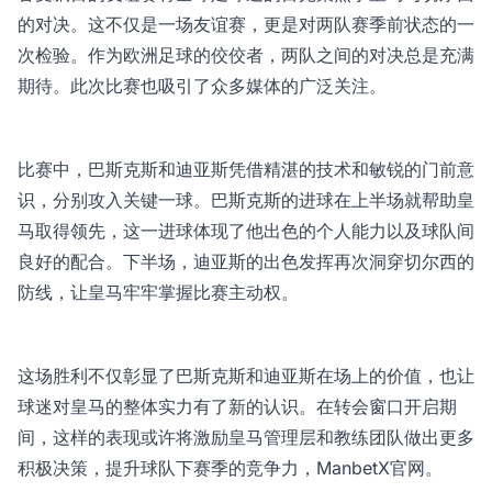
的对决。这不仅是一场友谊赛，更是对两队赛季前状态的一
次检验。作为欧洲足球的佼佼者，两队之间的对决总是充满
期待。此次比赛也吸引了众多媒体的广泛关注。
比赛中，巴斯克斯和迪亚斯凭借精湛的技术和敏锐的门前意
识，分别攻入关键一球。巴斯克斯的进球在上半场就帮助皇
马取得领先，这一进球体现了他出色的个人能力以及球队间
良好的配合。下半场，迪亚斯的出色发挥再次洞穿切尔西的
防线，让皇马牢牢掌握比赛主动权。
这场胜利不仅彰显了巴斯克斯和迪亚斯在场上的价值，也让
球迷对皇马的整体实力有了新的认识。在转会窗口开启期
间，这样的表现或许将激励皇马管理层和教练团队做出更多
积极决策，提升球队下赛季的竞争力，
ManbetX官网
。