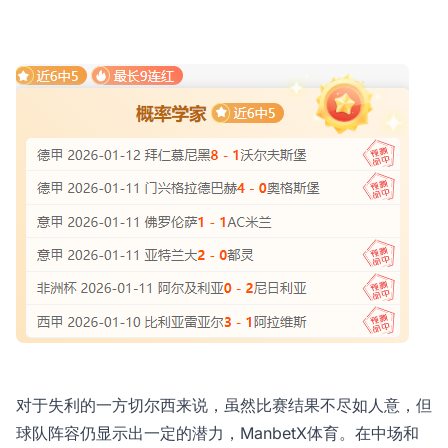
对于失利的一方切尔西来说，虽然比赛结果不尽如人意，但
球队阵容仍显示出一定的潜力，
ManbetX体育
。在中场和