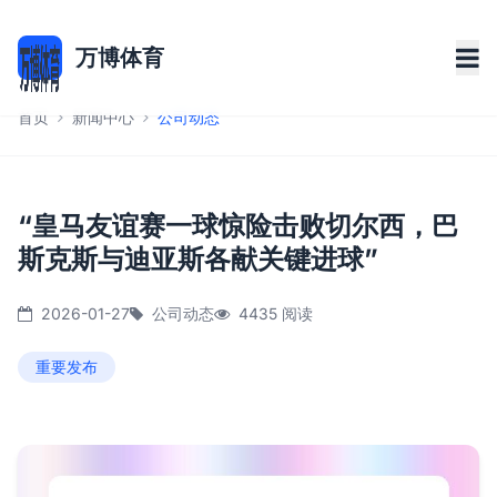
万博体育
首页
新闻中心
公司动态
“皇马友谊赛一球惊险击败切尔西，巴
斯克斯与迪亚斯各献关键进球”
2026-01-27
公司动态
4435 阅读
重要发布