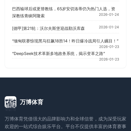
巴西输球后或更替教练，65岁安切洛蒂仍为热门人选，资
2026-01-24
深教练青睐阿隆索
2026-01-24
[德甲]第21轮：沃尔夫斯堡迎战勒沃库森
“缅甸联赛惊现黑马狂飙18胜14！昨日爆冷战局引人瞩目！”
2026-01-23
“DeepSeek技术革新多地政务系统，揭示变革之路”
2026-01-23
万博体育
万博体育凭借强大的品牌影响力和全球信誉，成为深受玩家
欢迎的一站式综合娱乐平台。平台不仅提供丰富的体育赛事