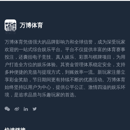
万博体育
万博体育凭借强大的品牌影响力和全球信誉，成为深受玩家
欢迎的一站式综合娱乐平台。平台不仅提供丰富的体育赛事
投注，还囊括电子竞技、真人娱乐、彩票与棋牌项目，为用
户打造全方位的娱乐体验。其资金管理体系稳定安全，支持
多种便捷的充值与提现方式，到账效率一流。新玩家注册立
享彩金奖励，节日期间更有持续不断的优惠活动。万博体育
始终坚持以用户为中心，提供公平公正、激情四溢的娱乐环
境，是追求品质与乐趣玩家的首选。