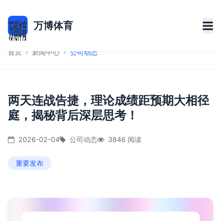
万博体育
首页
新闻中心
公司动态
两天连战告捷，理论成绩距预期大相径
庭，揭秘背后深层思考！
2026-02-04
公司动态
3846 阅读
重要发布