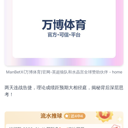
ManBetX(万博体育)官网-英超狼队和水晶宫全球赞助伙伴 - home
两天连战告捷，理论成绩距预期大相径庭，揭秘背后深层思
考！