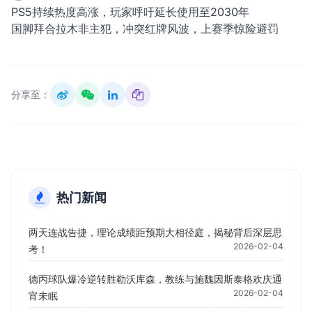
PS5持续热度高涨，玩家呼吁延长使用至2030年
国脚拜合拉木非主犯，冲突红牌风波，上赛季惊险避罚
分享至：
热门新闻
两天连战告捷，理论成绩距预期大相径庭，揭秘背后深层思
2026-02-04
考！
德丙球队爆冷逆转胜勒沃库森，教练与施魏因斯泰格欢庆通
2026-02-04
宵未眠