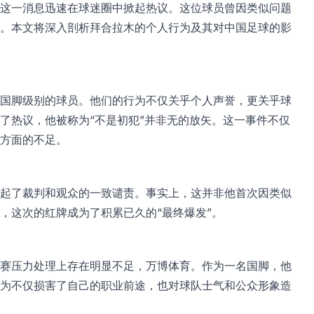
这一消息迅速在球迷圈中掀起热议。这位球员曾因类似问题
。本文将深入剖析拜合拉木的个人行为及其对中国足球的影
国脚级别的球员。他们的行为不仅关乎个人声誉，更关乎球
了热议，他被称为“不是初犯”并非无的放矢。这一事件不仅
方面的不足。
起了裁判和观众的一致谴责。事实上，这并非他首次因类似
，这次的红牌成为了积累已久的“最终爆发”。
赛压力处理上存在明显不足，
万博体育
。作为一名国脚，他
为不仅损害了自己的职业前途，也对球队士气和公众形象造