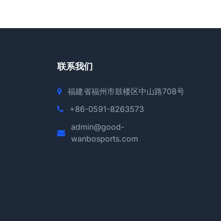
联系我们
福建省福州市鼓楼区中山路708号
+86-0591-8263573
admin@good-
wanbosports.com