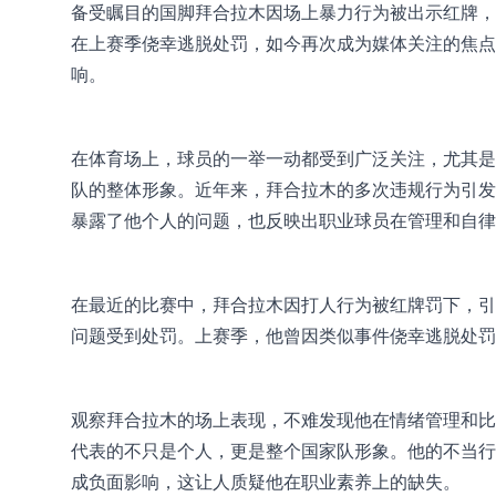
备受瞩目的国脚拜合拉木因场上暴力行为被出示红牌，
在上赛季侥幸逃脱处罚，如今再次成为媒体关注的焦点
响。
在体育场上，球员的一举一动都受到广泛关注，尤其是
队的整体形象。近年来，拜合拉木的多次违规行为引发
暴露了他个人的问题，也反映出职业球员在管理和自律
在最近的比赛中，拜合拉木因打人行为被红牌罚下，引
问题受到处罚。上赛季，他曾因类似事件侥幸逃脱处罚
观察拜合拉木的场上表现，不难发现他在情绪管理和比
代表的不只是个人，更是整个国家队形象。他的不当行
成负面影响，这让人质疑他在职业素养上的缺失。