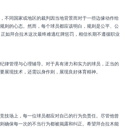
，不同国家或地区的裁判因当地背景而对于一些边缘动作给
规则的心态。然而，每个球员都应该明白，规则是公平、公
。正如拜合拉木这次最终难逃红牌惩罚，相信长期不遵循职业
纪律管理与心理辅导。对于具有潜力和实力的球员，正当的
要展现技术，还需以身作则，展现良好体育精神。
竞技场上，每一位球员都应对自己的行为负责任。尽管他曾
则确保每一次的不当行为都被揭露和纠正。希望拜合拉木能