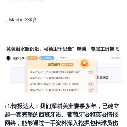
，
ManbetX体育
❕ 1.情报达人：我们深耕美洲赛事多年，已建立
起一套完整的西班牙语、葡萄牙语和英语情报
网络，能够通过一手资料深入挖掘包括球员伤