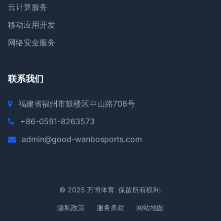
云计算服务
移动应用开发
网络安全服务
联系我们
福建省福州市鼓楼区中山路708号
+86-0591-8263573
admin@good-wanbosports.com
© 2025 万博体育. 保留所有权利.
隐私政策
服务条款
网站地图