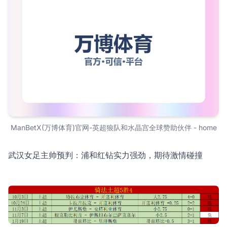
ManBetX(万博体育)官网-英超狼队和水晶宫全球赞助伙伴 - home
武汉女足主帅预判：浦和红钻实力强劲，期待激情碰撞