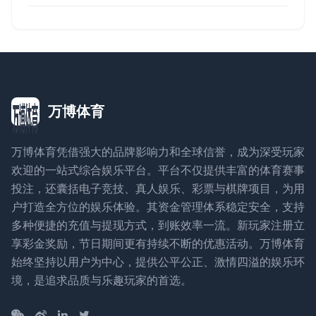
万博体育
万博体育凭借强大的品牌影响力和全球信誉，成为深受玩家
欢迎的一站式综合娱乐平台。平台不仅提供丰富的体育赛事
投注，还囊括电子竞技、真人娱乐、彩票与棋牌项目，为用
户打造全方位的娱乐体验。其资金管理体系稳定安全，支持
多种便捷的充值与提现方式，到账效率一流。新玩家注册立
享彩金奖励，节日期间更有持续不断的优惠活动。万博体育
始终坚持以用户为中心，提供公平公正、激情四溢的娱乐环
境，是追求品质与乐趣玩家的首选。