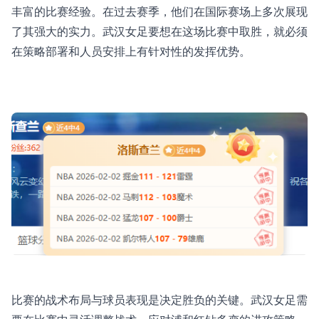
丰富的比赛经验。在过去赛季，他们在国际赛场上多次展现
了其强大的实力。武汉女足要想在这场比赛中取胜，就必须
在策略部署和人员安排上有针对性的发挥优势。
比赛的战术布局与球员表现是决定胜负的关键。武汉女足需