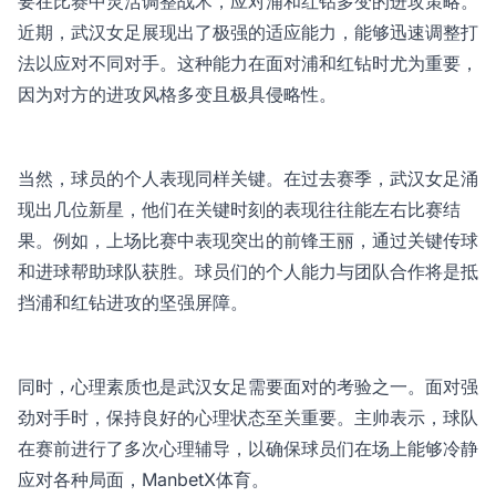
要在比赛中灵活调整战术，应对浦和红钻多变的进攻策略。
近期，武汉女足展现出了极强的适应能力，能够迅速调整打
法以应对不同对手。这种能力在面对浦和红钻时尤为重要，
因为对方的进攻风格多变且极具侵略性。
当然，球员的个人表现同样关键。在过去赛季，武汉女足涌
现出几位新星，他们在关键时刻的表现往往能左右比赛结
果。例如，上场比赛中表现突出的前锋王丽，通过关键传球
和进球帮助球队获胜。球员们的个人能力与团队合作将是抵
挡浦和红钻进攻的坚强屏障。
同时，心理素质也是武汉女足需要面对的考验之一。面对强
劲对手时，保持良好的心理状态至关重要。主帅表示，球队
在赛前进行了多次心理辅导，以确保球员们在场上能够冷静
应对各种局面，
ManbetX体育
。