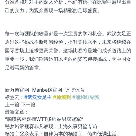
分准备和对对手的深入分析，他们有信心在比赛中展现出自
己的实力，为观众呈现一场精彩的足球盛宴。
每一次与强队的较量都是一次宝贵的学习机会。武汉女足正
通过这些挑战不断积累经验，提升竞技水平，未来将继续在
国际赛场上追求更高荣誉。这场比赛将是她们成长道路上的
重要一步，我们期待她们以勇敢的姿态迎接挑战，为中国女
足谱写新的篇章。
新万博官网
ManbetX官网
万博体育
标签云：
#武汉女足主
#帅预判
#浦和红钻实
上一篇
下一篇
最新文章：
“鹏瑛搭档喜摘WTT多哈站男双冠军”
嵇梦珩常规赛非凡表现：上海久事男篮专访
杨皓宇父亲表示：自律为本的杨皓宇，倾向低调生活。