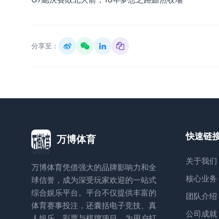
分享至：
快速链
万博体育
关于我们
万博体育凭借强大的品牌影响力和全
核心业务
球信誉，成为深受玩家欢迎的一站式
综合娱乐平台。平台不仅提供丰富的
团队介绍
体育赛事投注，还囊括电子竞技、真
公司成就
人娱乐、彩票与棋牌项目，为用户打