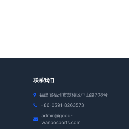
联系我们
福建省福州市鼓楼区中山路708号
+86-0591-8263573
admin@good-
wanbosports.com