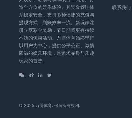
造全方位的娱乐体验。其资金管理体
联系我们
系稳定安全，支持多种便捷的充值与
提现方式，到账效率一流。新玩家注
册立享彩金奖励，节日期间更有持续
不断的优惠活动。万博体育始终坚持
以用户为中心，提供公平公正、激情
四溢的娱乐环境，是追求品质与乐趣
玩家的首选。
© 2025 万博体育. 保留所有权利.