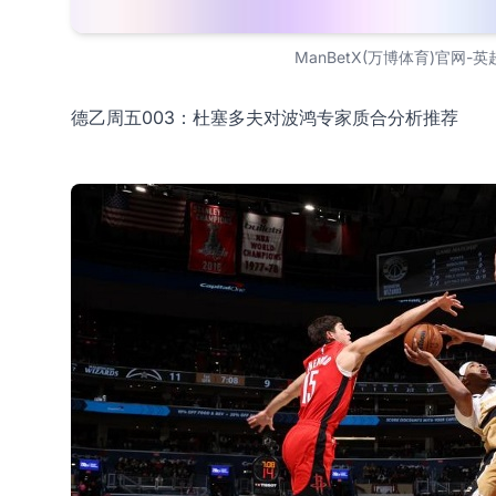
ManBetX(万博体育)官网-
德乙周五003：杜塞多夫对波鸿专家质合分析推荐