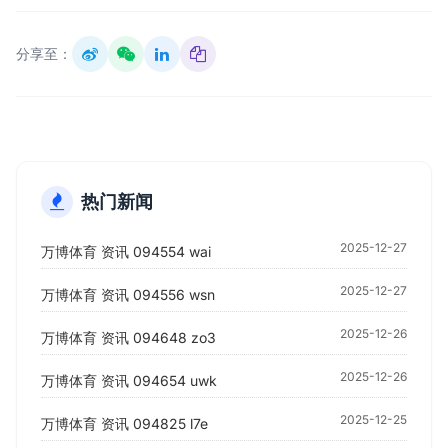
分享至：
热门新闻
2025-12-27
万博体育 资讯 094554 wai
2025-12-27
万博体育 资讯 094556 wsn
2025-12-26
万博体育 资讯 094648 zo3
2025-12-26
万博体育 资讯 094654 uwk
2025-12-25
万博体育 资讯 094825 l7e