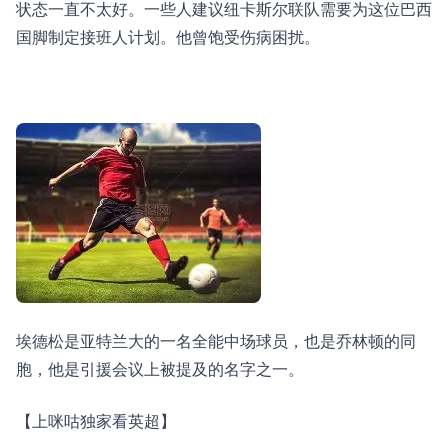
状态一直不太好。一些人建议纽卡斯尔联队需要为这位巴西
国脚制定接班人计划。他曾饱受伤病困扰。
埃德松是亚特兰大的一名全能中场球员，也是乔林顿的同
胞，他是引援会议上被提及的名字之一。
【上咪咕独家看英超】