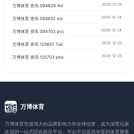
2025-12-25
万博体育 资讯 094826 4vl
2025-12-24
万博体育 资讯 094652 toc
2025-12-24
万博体育 资讯 094703 pcc
2025-12-23
万博体育 资讯 125657 7ud
2025-12-23
万博体育 资讯 125703 pba
万博体育
万博体育凭借强大的品牌影响力和全球信誉，成为深受玩家
欢迎的一站式综合娱乐平台。平台不仅提供丰富的体育赛事