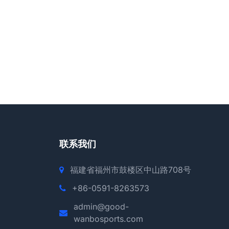
联系我们
福建省福州市鼓楼区中山路708号
+86-0591-8263573
admin@good-
wanbosports.com