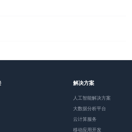
接
解决方案
人工智能解决方案
大数据分析平台
云计算服务
移动应用开发