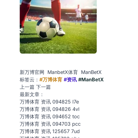
新万博官网
ManbetX体育
ManBetX
标签云：
#万博体育
#资讯
#ManBetX
上一篇
下一篇
最新文章：
万博体育 资讯 094825 l7e
万博体育 资讯 094826 4vl
万博体育 资讯 094652 toc
万博体育 资讯 094703 pcc
万博体育 资讯 125657 7ud