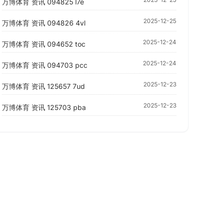
万博体育 资讯 094825 l7e
2025-12-25
万博体育 资讯 094826 4vl
2025-12-24
万博体育 资讯 094652 toc
2025-12-24
万博体育 资讯 094703 pcc
2025-12-23
万博体育 资讯 125657 7ud
2025-12-23
万博体育 资讯 125703 pba