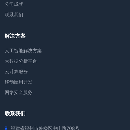
公司成就
联系我们
解决方案
人工智能解决方案
大数据分析平台
云计算服务
移动应用开发
网络安全服务
联系我们
福建省福州市鼓楼区中山路708号