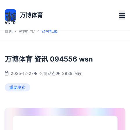
万博体育
首页
新闻中心
公司动态
万博体育 资讯 094556 wsn
2025-12-27
公司动态
2939 阅读
重要发布